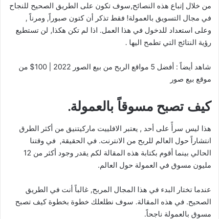
من خلال إتباع هذه النصائح,سوف تكون على الطريق الصحيح للنجاح
في مجال التسويق بالعمولة! فقط تذكر أن كتون صبوراً, ومرناً ,
وعلى استعداد للدخول في هذا العمل. اذا لم تكن هكذا, لن تستطيع
رؤية النتائج التي تطمح اليها .
شاهد أيضاً : أفضل 5 مواقع الربح من بيع الصور 2022 | 100$ من
موقع بيع صور
كيف تصبح مسوقاً بالعمولة.
هذا ليس سرأً على أحد , يعتبر الافلييت ماركيتنيق من أكثر الطرق
انتشاراً حول العالم للربح من الانترنت. في الحقيقة, في وقتنا
الحالي بينما أقوم بكتابة هذه المقالة لكم يقدر وجود أكثر من 12
مليون مسوق في العمولة حول العالم.
عندما تختار البدء في هذا المجال المربح, غالباً أنت في الطريق
الصحيح. في هذه المقالة. سوف نطلعلك خطوة بخطوة كيف تصبح
مسوق بالعمولة ناجحاً.