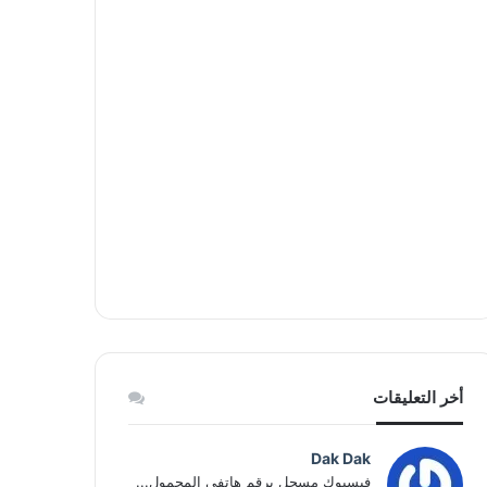
ك
إ
ا
ب
ن
م
أخر التعليقات
Dak Dak
فيسبوك مسجل برقم هاتفي المحمول...