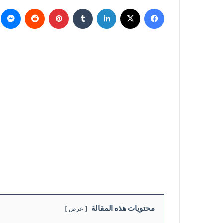
فيسبوك
‫X
لينكدإن
‏Tumblr
بينتيريست
‏Reddit
ما
محتويات هذه المقالة
عرض