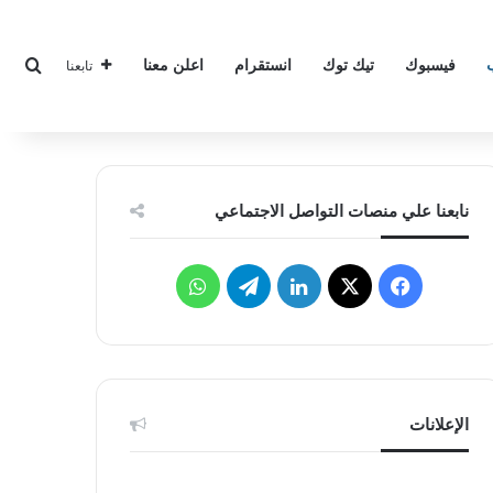
بحث
فيسبوك
تيك توك
انستقرام
اعلن معنا
تابعنا
نابعنا علي منصات التواصل الاجتماعي
ف
ل
ت
و
ي
X
ي
ي
ا
س
ن
ل
ت
ب
ك
ق
س
الإعلانات
و
د
ر
ا