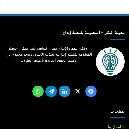
مدونة افكار – المعلومة بلمسة إبداع
الأفكار تلهم والإبداع يميز. اكتشف كيف يمكن اختصار
المعلومة بلمسة إبداعية تجذب الانتباه، وتوفر محتوى ثري
ومميز يحقق الفائدة بأبسط الطرق.
‫X
فيسبوك
لينكدإن
تيلقرام
واتساب
صفحات
اتصل بنا