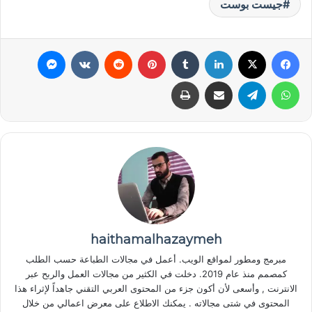
جيست بوست
فيسبوك
‫X
لينكدإن
‏Tumblr
بينتيريست
‏Reddit
‏VKontakte
ماسنجر
واتساب
تيلقرام
مشاركة عبر البريد
طباعة
haithamalhazaymeh
مبرمج ومطور لمواقع الويب. أعمل في مجالات الطباعة حسب الطلب
كمصمم منذ عام 2019. دخلت في الكثير من مجالات العمل والربح عبر
الانترنت , وأسعى لأن أكون جزء من المحتوى العربي التقني جاهداً لإثراء هذا
المحتوى في شتى مجالاته . يمكنك الاطلاع على معرض اعمالي من خلال