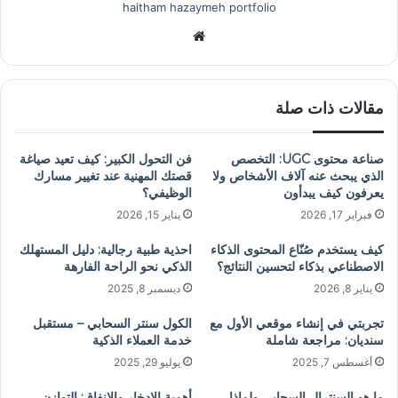
haitham hazaymeh portfolio
موق
ع
الوي
ب
مقالات ذات صلة
صناعة محتوى UGC: التخصص
فن التحول الكبير: كيف تعيد صياغة
الذي يبحث عنه آلاف الأشخاص ولا
قصتك المهنية عند تغيير مسارك
يعرفون كيف يبدأون
الوظيفي؟
فبراير 17, 2026
يناير 15, 2026
كيف يستخدم صُنّاع المحتوى الذكاء
احذية طبية رجالية: دليل المستهلك
الاصطناعي بذكاء لتحسين النتائج؟
الذكي نحو الراحة الفارهة
يناير 8, 2026
ديسمبر 8, 2025
تجربتي في إنشاء موقعي الأول مع
الكول سنتر السحابي – مستقبل
سنديان: مراجعة شاملة
خدمة العملاء الذكية
أغسطس 7, 2025
يوليو 29, 2025
ما هو السنترال السحابي ولماذا
أهمية الادخار والانفاق: التوازن