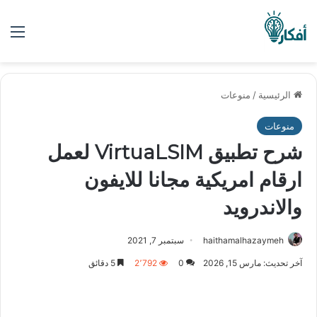
الق
الرئيسية
/
منوعات
منوعات
شرح تطبيق VirtuaLSIM لعمل
ارقام امريكية مجانا للايفون
والاندرويد
haithamalhazaymeh
سبتمبر 7, 2021
آخر تحديث: مارس 15, 2026
0
2٬792
5 دقائق