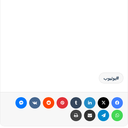
يوتيوب
فيسبوك
‫X
لينكدإن
‏Tumblr
بينتيريست
‏Reddit
‏VKontakte
ماسنجر
واتساب
تيلقرام
مشاركة عبر البريد
طباعة