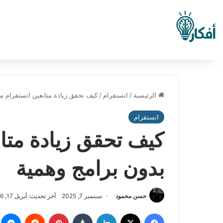
الرئيسية
/
انستقرام
/
كيف تحقق زيادة متابعين انستقرام مج
انستقرام
كيف تحقق زيادة متاب
بدون برامج وهمية
حسن محمود
سبتمبر 7, 2025
آخر تحديث: أبريل 17, 2026
فيسبوك
‫X
لينكدإن
بينتيريست
م