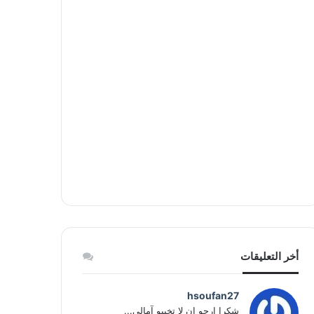
أخر التعليقات
hsoufan27
شكرا ارجو ان لا تخيبو آمالي...