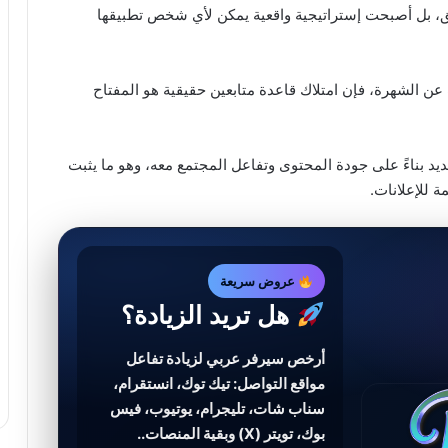
يق، بل أصبحت إستراتيجية واقعية يمكن لأي شخص تطبيقها
الشهرة، فإن امتلاك قاعدة متابعين حقيقية هو المفتاح
 جديد بناءً على جودة المحتوى وتفاعل المجتمع معه، وهو ما يثبت
ة للإعلانات.
عروض سريعة
هل تريد الزيادة؟
أرخص سيرفر عربي لزيادة تفاعل
مواقع التواصل: تيك توك، انستقرام،
سناب شات، تليجرام، يوتيوب، فيس
بوك، تويتر (X) وبقية المنصات..