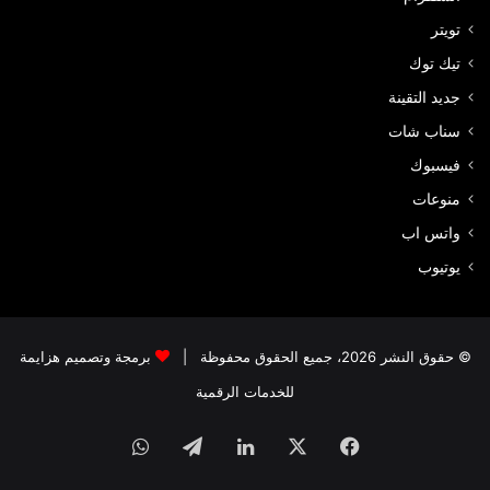
تويتر
تيك توك
جديد التقينة
سناب شات
فيسبوك
منوعات
واتس اب
يوتيوب
© حقوق النشر 2026، جميع الحقوق محفوظة |
برمجة وتصميم هزايمة
للخدمات الرقمية
فيسبوك
‫X
لينكدإن
تيلقرام
واتساب