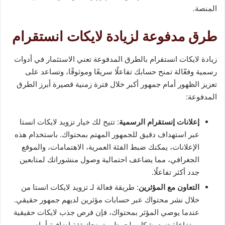
المنصة.
طرق مدفوعة لزيادة لايكات انستقرام
زيادة لايكات انستقرام بالطرق المدفوعة تعني الاستثمار في أدوات
رسمية وفعّالة تمنح حسابك تفاعلًا سريعًا وموثوقًا، وتساعد على
تعزيز الظهور أمام جمهور أكبر خلال فترة زمنية قصيرة أبرز الطرق
المدفوعة:
إعلانات إنستقرام الرسمية
: تتيح لك خيار تزويد لايكات انستا
عبر استهداف دقيق للجمهور المهتم بمحتواك. باستخدام هذه
الإعلانات، يمكنك ضبط الفئة العمرية، الاهتمامات، والموقع
الجغرافي، مما يضاعف احتمالية وصول منشوراتك لمتابعين
جدد أكثر تفاعلًا.
التعاون مع المؤثرين
: طريقة فعالة لـ تزويد لايكات انستا من
خلال نشر محتواك عبر حسابات مؤثرين لديهم جمهور حقيقي.
عندما يوصي المؤثر بمحتواك، فإن فرص جذب لايكات حقيقية
ومتفاعلة تزيد بشكل ملحوظ، وتمنحك ثقة إضافية أمام