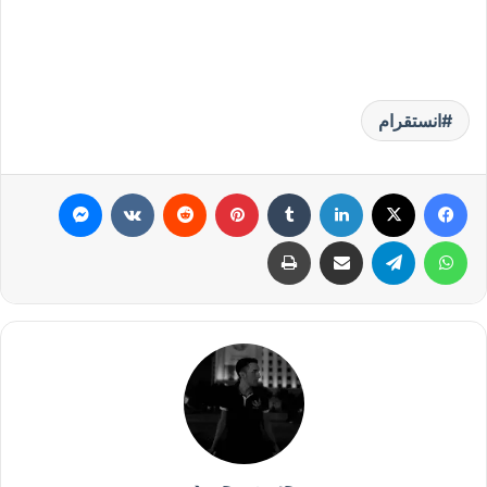
انستقرام
فيسبوك
‫X
لينكدإن
بينتيريست
ماسنجر
واتساب
تيلقرام
مشاركة عبر البريد
طباعة