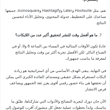
نعم، مثل Hootsuite وLater وHashtagify وIconosquare، جميعها
تساعدك على التخطيط، جدولة المحتوى، وتحليل الأداء لتحسين
النتائج.
ما هو أفضل وقت للنشر لتحقيق أكبر عدد من اللايكات؟
عادةً تكون الأوقات المثالية في المساء بين الساعة 6 و9، أو في
الصباح الباكر. لكن الأفضل تجربة أكثر من وقت وتحليل النتائج
لمعرفة ما يناسب جمهورك.
في النهاية، يبقى الهدف الأساسي من أي استراتيجية هو زيادة
لايكات انستقرام بشكل حقيقي ومستدام. الفائدة الكبرى التي يمكن
أن تحققها هي بناء حضور رقمي أقوى يعزز ثقة الجمهور ويضاعف
فرص الانتشار.
الآن حان دورك لتجربة النصائح والأدوات التي شاركناها، طبّق ما
يناسبك، وابدأ بخطوات عملية تجعل كل منشورك أقرب للوصول إلى