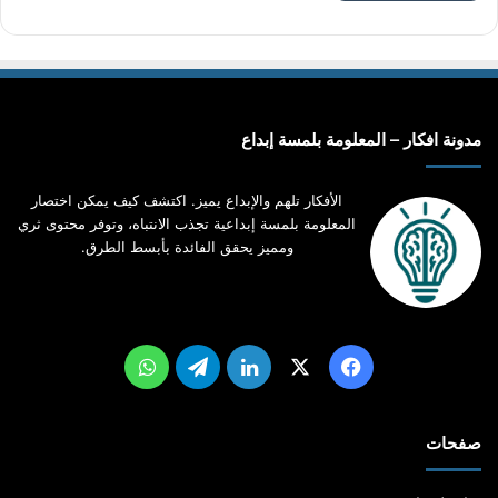
مدونة افكار – المعلومة بلمسة إبداع
الأفكار تلهم والإبداع يميز. اكتشف كيف يمكن اختصار
المعلومة بلمسة إبداعية تجذب الانتباه، وتوفر محتوى ثري
ومميز يحقق الفائدة بأبسط الطرق.
‫X
فيسبوك
لينكدإن
تيلقرام
واتساب
صفحات