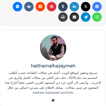
فيسبوك
‫X
لينكدإن
بينتيريست
ماسنجر
واتساب
تيلقرام
مشاركة عبر البريد
طباعة
haithamalhazaymeh
مبرمج ومطور لمواقع الويب. أعمل في مجالات الطباعة حسب الطلب
كمصمم منذ عام 2019. دخلت في الكثير من مجالات العمل والربح عبر
الانترنت , وأسعى لأن أكون جزء من المحتوى العربي التقني جاهداً لإثراء هذا
المحتوى في شتى مجالاته . يمكنك الاطلاع على معرض اعمالي من خلال
haitham hazaymeh portfolio
موقع
الويب