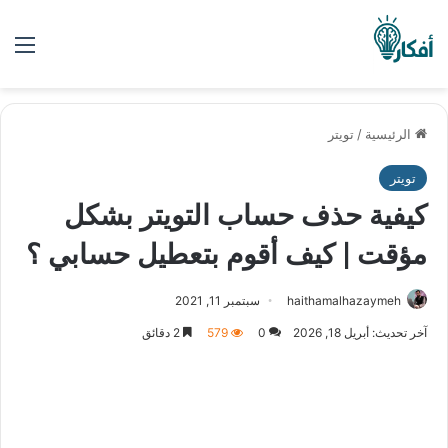
الق
الرئيسية
/
تويتر
تويتر
كيفية حذف حساب التويتر بشكل
مؤقت | كيف أقوم بتعطيل حسابي ؟
haithamalhazaymeh
سبتمبر 11, 2021
آخر تحديث: أبريل 18, 2026
0
579
2 دقائق