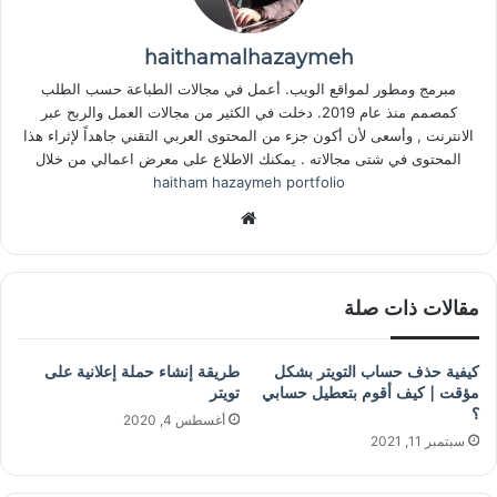
haithamalhazaymeh
مبرمج ومطور لمواقع الويب. أعمل في مجالات الطباعة حسب الطلب
كمصمم منذ عام 2019. دخلت في الكثير من مجالات العمل والربح عبر
الانترنت , وأسعى لأن أكون جزء من المحتوى العربي التقني جاهداً لإثراء هذا
المحتوى في شتى مجالاته . يمكنك الاطلاع على معرض اعمالي من خلال
haitham hazaymeh portfolio
موق
ع
الوي
ب
مقالات ذات صلة
كيفية حذف حساب التويتر بشكل
طريقة إنشاء حملة إعلانية على
مؤقت | كيف أقوم بتعطيل حسابي
تويتر
؟
أغسطس 4, 2020
سبتمبر 11, 2021