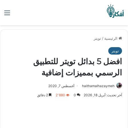
الق
الرئيسية
/
تويتر
تويتر
افضل 5 بدائل تويتر للتطبيق
الرسمي بمميزات إضافية
haithamalhazaymeh
أغسطس 7, 2020
آخر تحديث: أبريل 18, 2026
0
2٬880
2 دقائق