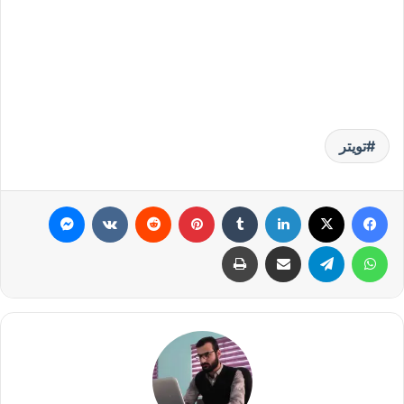
تويتر
فيسبوك
‫X
لينكدإن
‏Tumblr
بينتيريست
‏Reddit
‏VKontakte
ماسنجر
واتساب
تيلقرام
مشاركة عبر البريد
طباعة