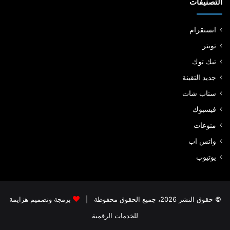
التصنيفات
انستقرام
تويتر
تيك توك
جديد التقينة
سناب شات
فيسبوك
منوعات
واتس اب
يوتيوب
© حقوق النشر 2026، جميع الحقوق محفوظة |
برمجة وتصميم هزايمة
للخدمات الرقمية