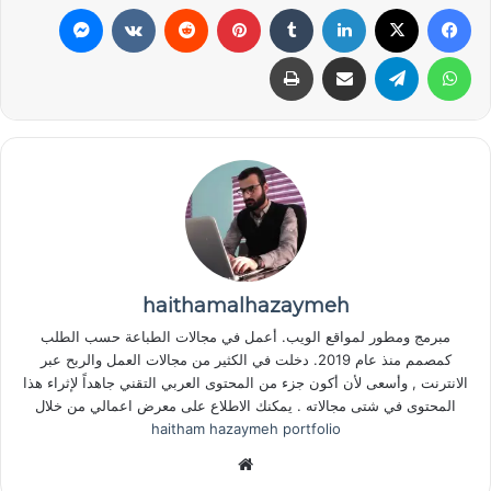
فيسبوك
‫X
لينكدإن
‏Tumblr
بينتيريست
‏Reddit
‏VKontakte
ماسنجر
واتساب
تيلقرام
مشاركة عبر البريد
طباعة
haithamalhazaymeh
مبرمج ومطور لمواقع الويب. أعمل في مجالات الطباعة حسب الطلب
كمصمم منذ عام 2019. دخلت في الكثير من مجالات العمل والربح عبر
الانترنت , وأسعى لأن أكون جزء من المحتوى العربي التقني جاهداً لإثراء هذا
المحتوى في شتى مجالاته . يمكنك الاطلاع على معرض اعمالي من خلال
haitham hazaymeh portfolio
موق
ع