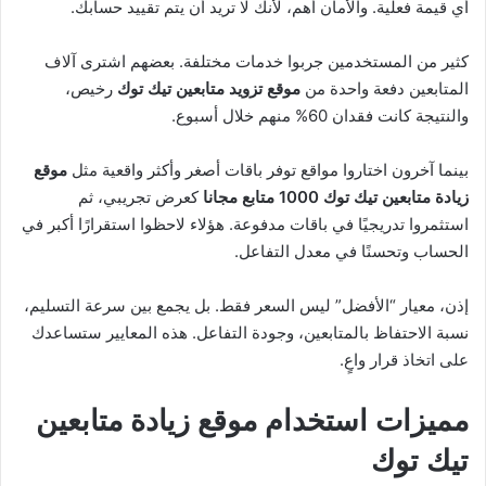
أي قيمة فعلية. والأمان أهم، لأنك لا تريد أن يتم تقييد حسابك.
كثير من المستخدمين جربوا خدمات مختلفة. بعضهم اشترى آلاف
المتابعين دفعة واحدة من
موقع تزويد متابعين تيك توك
رخيص،
والنتيجة كانت فقدان 60% منهم خلال أسبوع.
بينما آخرون اختاروا مواقع توفر باقات أصغر وأكثر واقعية مثل
موقع
زيادة متابعين تيك توك 1000 متابع مجانا
كعرض تجريبي، ثم
استثمروا تدريجيًا في باقات مدفوعة. هؤلاء لاحظوا استقرارًا أكبر في
الحساب وتحسنًا في معدل التفاعل.
إذن، معيار “الأفضل” ليس السعر فقط. بل يجمع بين سرعة التسليم،
نسبة الاحتفاظ بالمتابعين، وجودة التفاعل. هذه المعايير ستساعدك
على اتخاذ قرار واعٍ.
مميزات استخدام موقع زيادة متابعين
تيك توك