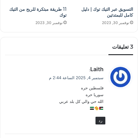
التسويق عبر التيك توك | دليل
11 طريقة مبتكرة للربح من التيك
كامل للبمتدئين
توك
نوفمبر 30, 2023
نوفمبر 30, 2023
‫3 تعليقات
ي
Laith
:
ق
سبتمبر 4, 2025 الساعة 2:44 م
و
فلسطين حره
ل
سوريا حره
الله حي والي كل بلد عربي
رد