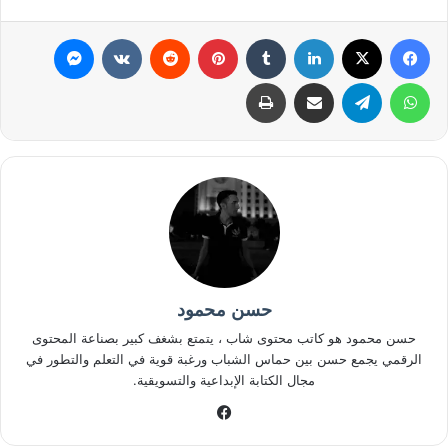
فيسبوك
‫X
لينكدإن
بينتيريست
ماسنجر
واتساب
تيلقرام
مشاركة عبر البريد
طباعة
حسن محمود
حسن محمود هو كاتب محتوى شاب ، يتمتع بشغف كبير بصناعة المحتوى
الرقمي يجمع حسن بين حماس الشباب ورغبة قوية في التعلم والتطور في
مجال الكتابة الإبداعية والتسويقية.
فيسبوك