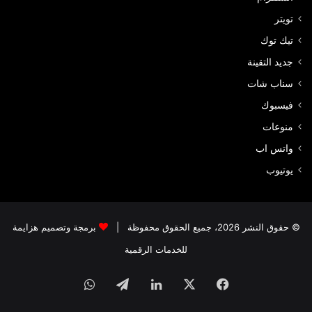
تويتر
تيك توك
جديد التقينة
سناب شات
فيسبوك
منوعات
واتس اب
يوتيوب
© حقوق النشر 2026، جميع الحقوق محفوظة |
برمجة وتصميم هزايمة
للخدمات الرقمية
فيسبوك
‫X
لينكدإن
تيلقرام
واتساب