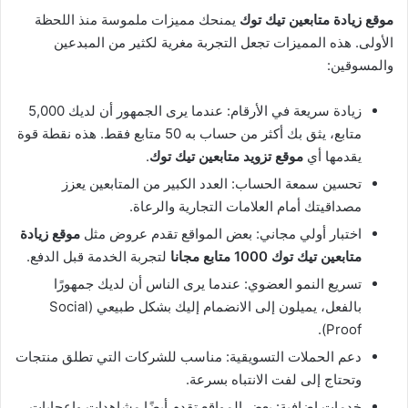
موقع زيادة متابعين تيك توك
يمنحك مميزات ملموسة منذ اللحظة
الأولى. هذه المميزات تجعل التجربة مغرية لكثير من المبدعين
والمسوقين:
زيادة سريعة في الأرقام: عندما يرى الجمهور أن لديك 5,000
متابع، يثق بك أكثر من حساب به 50 متابع فقط. هذه نقطة قوة
يقدمها أي
موقع تزويد متابعين تيك توك
.
تحسين سمعة الحساب: العدد الكبير من المتابعين يعزز
مصداقيتك أمام العلامات التجارية والرعاة.
اختبار أولي مجاني: بعض المواقع تقدم عروض مثل
موقع زيادة
متابعين تيك توك 1000 متابع مجانا
لتجربة الخدمة قبل الدفع.
تسريع النمو العضوي: عندما يرى الناس أن لديك جمهورًا
بالفعل، يميلون إلى الانضمام إليك بشكل طبيعي (Social
Proof).
دعم الحملات التسويقية: مناسب للشركات التي تطلق منتجات
وتحتاج إلى لفت الانتباه بسرعة.
خدمات إضافية: بعض المواقع تقدم أيضًا مشاهدات وإعجابات