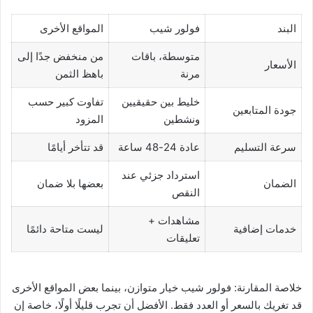
البند
فولور شيب
المواقع الأخرى
متوسطة، باقات
من منخفض جدًا إلى
الأسعار
مرنة
باهظ الثمن
خليط بين حقيقيين
تفاوت كبير حسب
جودة المتابعين
ونشطين
المزود
سرعة التسليم
عادة 24-48 ساعة
قد تتأخر أيامًا
استرداد جزئي عند
الضمان
بعضها بلا ضمان
النقص
مشاهدات +
خدمات إضافية
ليست متاحة دائمًا
تعليقات
خلاصة المقارنة: فولور شيب خيار متوازن، بينما بعض المواقع الأخرى
قد تغريك بالسعر أو العدد فقط. الأفضل أن تجرب قليلًا أولًا، خاصة إن