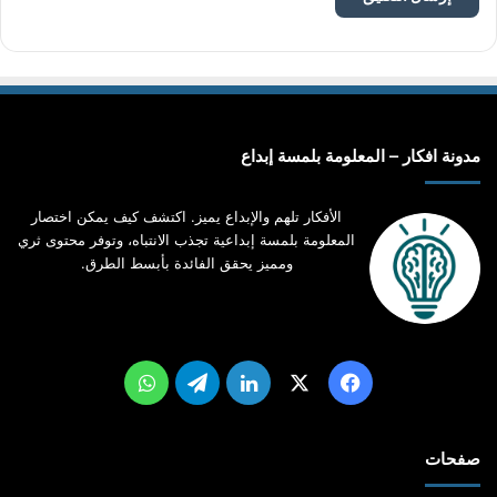
مدونة افكار – المعلومة بلمسة إبداع
الأفكار تلهم والإبداع يميز. اكتشف كيف يمكن اختصار
المعلومة بلمسة إبداعية تجذب الانتباه، وتوفر محتوى ثري
ومميز يحقق الفائدة بأبسط الطرق.
‫X
فيسبوك
لينكدإن
تيلقرام
واتساب
صفحات