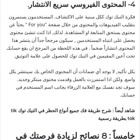
4- المحتوى الفيروسي سريع الانتشار.
فكرة التيك توك ككل مبنية على الاكتشاف. المستخدمون يستمرون
بتقليب الفيديوهات والمحتوى من خلال صفحة ”For you ” بحثاً عن
محتوى يستحق المتابعة او المشاهدة. لذلك, اذا كنت تنشئ محتوى
يحصل على انتباه المستخدمين , سيكون مرجحاً جداً أن يتنشر هذا
المحتوى انتشاراً ضخماً . في هذه اللحظة من المرجح ان يقع حسابك
تحت أعين المقيمين في التيك توك للحصول على علامة التوثيق.
بكل تأكيد, لا يوجد أي ضمانات أن المحتوى الخاص بك سينتشر بكل
واسع. ولكن اذا استمررت بالعمل وقدمت محتوى مبتكر وجديد.
سوف تجد نفسك مع العلامة الزرقاء بجانب اسم المستخدم في
حسابك.
شاهد أيضاً : شرح طريقة فك جميع أنواع الحظر في التيك توك tik
tok بطريقة رسمية
خامساً : 8 نصائح لزيادة فرصتك في