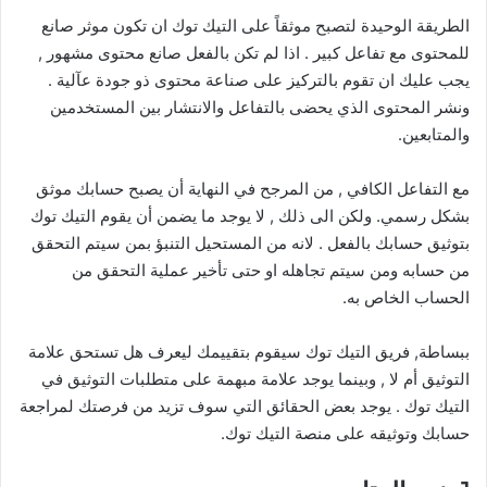
الطريقة الوحيدة لتصبح موثقاً على التيك توك ان تكون موثر صانع
للمحتوى مع تفاعل كبير . اذا لم تكن بالفعل صانع محتوى مشهور ,
يجب عليك ان تقوم بالتركيز على صناعة محتوى ذو جودة عآلية .
ونشر المحتوى الذي يحضى بالتفاعل والانتشار بين المستخدمين
والمتابعين.
مع التفاعل الكافي , من المرجح في النهاية أن يصبح حسابك موثق
بشكل رسمي. ولكن الى ذلك , لا يوجد ما يضمن أن يقوم التيك توك
بتوثيق حسابك بالفعل . لانه من المستحيل التنبؤ بمن سيتم التحقق
من حسابه ومن سيتم تجاهله او حتى تأخير عملية التحقق من
الحساب الخاص به.
ببساطة, فريق التيك توك سيقوم بتقييمك ليعرف هل تستحق علامة
التوثيق أم لا , وبينما يوجد علامة مبهمة على متطلبات التوثيق في
التيك توك . يوجد بعض الحقائق التي سوف تزيد من فرصتك لمراجعة
حسابك وتوثيقه على منصة التيك توك.