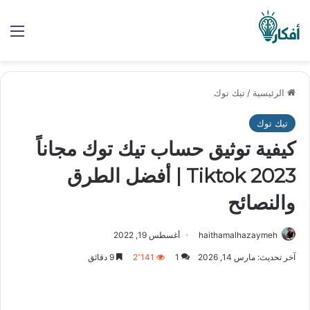
الق
الرئيسية
/
تيك توك
تيك توك
كيفية توثيق حساب تيك توك مجاناً
2023 Tiktok | أفضل الطرق
والنصائح
haithamalhazaymeh
أغسطس 19, 2022
آخر تحديث: مارس 14, 2026
1
2٬141
9 دقائق