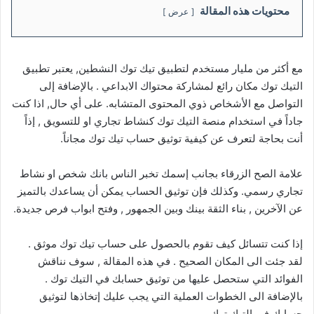
محتويات هذه المقالة
عرض
مع أكثر من مليار مستخدم لتطبيق تيك توك النشطين, يعتبر تطبيق
التيك توك مكان رائع لمشاركة محتواك الابداعي . بالإضافة إلى
التواصل مع الأشخاص ذوي المحتوى المتشابه. على أي حال, اذا كنت
جاداً في استخدام منصة التيك توك كنشاط تجاري او للتسويق , إذاً
أنت بحاجة لتعرف عن كيفية توثيق حساب تيك توك مجاناً.
علامة الصح الزرقاء بجانب إسمك تخبر الناس بانك شخص او نشاط
تجاري رسمي. وكذلك فإن توثيق الحساب يمكن أن يساعدك بالتميز
عن الآخرين , بناء الثقة بينك وبين الجمهور , وفتح ابواب فرص جديدة.
إذا كنت تتسائل كيف تقوم بالحصول على حساب تيك توك موثق .
لقد جئت الى المكان الصحيح . في هذه المقالة , سوف نناقش
الفوائد التي ستحصل عليها من توثيق حسابك في التيك توك .
بالإضافة الى الخطوات العملية التي يجب عليك إتخاذها لتوثيق
حسابك في التيك توك.