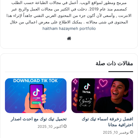
مبرمج ومطور لمواقع الويب. أعمل في مجالات الطباعة حسب الطلب
كمصمم منذ عام 2019. دخلت في الكثير من مجالات العمل والربح عبر
الانترنت , وأسعى لأن أكون جزء من المحتوى العربي التقني جاهداً لإثراء هذا
المحتوى في شتى مجالاته . يمكنك الاطلاع على معرض اعمالي من خلال
haitham hazaymeh portfolio
موق
ع
الوي
ب
مقالات ذات صلة
افضل زخرفة اسماء تيك توك
تحميل تيك توك مع احدث اصدار
احترافية مجانا
أكتوبر 10, 2025
نوفمبر 10, 2025