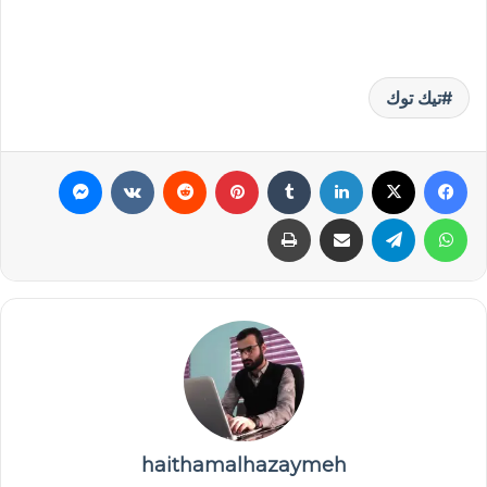
تيك توك
فيسبوك
‫X
لينكدإن
‏Tumblr
بينتيريست
‏Reddit
‏VKontakte
ماسنجر
واتساب
تيلقرام
مشاركة عبر البريد
طباعة
haithamalhazaymeh