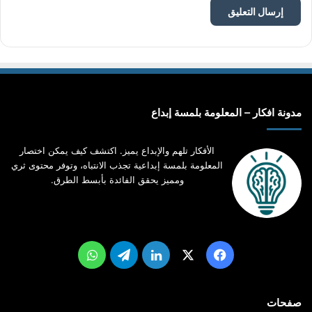
مدونة افكار – المعلومة بلمسة إبداع
الأفكار تلهم والإبداع يميز. اكتشف كيف يمكن اختصار
المعلومة بلمسة إبداعية تجذب الانتباه، وتوفر محتوى ثري
ومميز يحقق الفائدة بأبسط الطرق.
‫X
فيسبوك
لينكدإن
تيلقرام
واتساب
صفحات