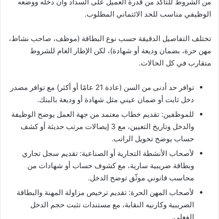
من الشروط للتأكد من قدرة العميل على السداد وأن دخله ووضعه
الوظيفي مناسب للحد الائتماني المطلوب.
تختلف التفاصيل الدقيقة حسب نوع البطاقة (موظف، صاحب نشاط،
مهن حرة، بضمان وديعة أو شهادة)، لكن الإطار العام للشروط
متقارب في كل الحالات.
توافر حد أدنى من السن (عادة 21 عامًا أو أكثر) مع توافر مصدر
دخل ثابت أو ضمان عيني مثل شهادة أو وديعة بالبنك.
للموظفين: تقديم خطاب معتمد من جهة العمل يوضح الوظيفة
والدخل وتاريخ التعيين، مع 3 إيصالات مرتب حديثة أو كشف
حساب يوضح تحويل الراتب.
لأصحاب الأنشطة التجارية أو الصناعية: تقديم سجل تجاري
وبطاقة ضريبية سارية، مع كشوف حساب أو شهادات من
محاسب قانوني موثّق توضح الدخل.
لأصحاب المهن الحرة: تقديم ترخيص مزاولة المهنة والبطاقة
الضريبية وكارنيه النقابة، مع مستندات تثبت حجم الدخل
الفعلي.