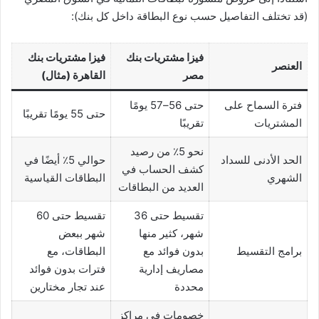
(قد تختلف التفاصيل حسب نوع البطاقة داخل كل بنك):
فيزا مشتريات بنك
فيزا مشتريات بنك
العنصر
مصر
القاهرة (مثال)
فترة السماح على
حتى 56–57 يومًا
حتى 55 يومًا تقريبًا
المشتريات
تقريبًا
نحو 5٪ من رصيد
الحد الأدنى للسداد
حوالي 5٪ أيضًا في
كشف الحساب في
الشهري
البطاقات القياسية
العديد من البطاقات
تقسيط حتى 36
تقسيط حتى 60
شهر، كثير منها
شهر ببعض
برامج التقسيط
بدون فوائد مع
البطاقات، مع
مصاريف إدارية
فترات بدون فوائد
محددة
عند تجار مختارين
خصومات في مراكز