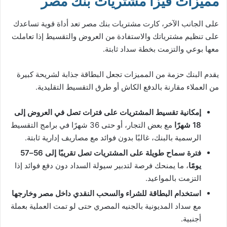
مميزات فيزا مشتريات بنك مصر
على الجانب الآخر، كارت مشتريات بنك مصر تعد أداة قوية تساعدك
على تنظيم مشترياتك والاستفادة من العروض والتقسيط إذا تعاملت
معها بوعي والتزمت بخطة سداد ثابتة.
يقدم البنك حزمة من المميزات تجعل البطاقة جذابة لشريحة كبيرة
من العملاء مقارنة بالدفع الكاش أو طرق التقسيط التقليدية.
إمكانية تقسيط المشتريات على فترات تصل في العروض إلى
18 شهرًا
مع بعض التجار، أو حتى 36 شهرًا في برامج التقسيط
الرسمية بالبنك، غالبًا بدون فوائد مع مصاريف إدارية ثابتة.
فترة سماح طويلة على المشتريات تصل تقريبًا إلى 56–57
يومًا
، ما يمنحك فرصة لتدبير سيولة السداد دون دفع فوائد إذا
التزمت بالمواعيد.
استخدام البطاقة للشراء والسحب النقدي داخل مصر وخارجها
مع سداد المديونية بالجنيه المصري حتى لو تمت العملية بعملة
أجنبية.