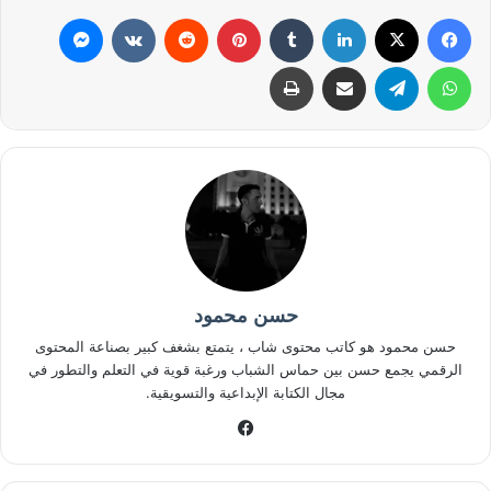
فيسبوك
‫X
لينكدإن
بينتيريست
ماسنجر
واتساب
تيلقرام
مشاركة عبر البريد
طباعة
حسن محمود
حسن محمود هو كاتب محتوى شاب ، يتمتع بشغف كبير بصناعة المحتوى
الرقمي يجمع حسن بين حماس الشباب ورغبة قوية في التعلم والتطور في
مجال الكتابة الإبداعية والتسويقية.
فيسبوك