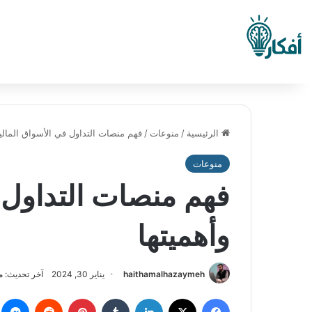
الرئيسية
/
منوعات
/
فهم منصات التداول في الأسواق المالية
منوعات
فهم منصات التداول ف
وأهميتها
haithamalhazaymeh
يناير 30, 2024
آخر تحديث: مارس 5
فيسبوك
‫X
لينكدإن
بينتيريست
م