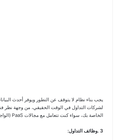
يجب بناء نظام لا يتوقف عن التطور ويوفر أحدث البيان
لشركات التداول في الوقت الحقيقي، من وجهة نظر فنية
الخاصة بك، سواء كنت تتعامل مع مجالات PaaS (الواجهة الخلفية للجوال كخدمة) أو MBaaS (النظام الأساسي للويب).
3 .وظائف التداول: