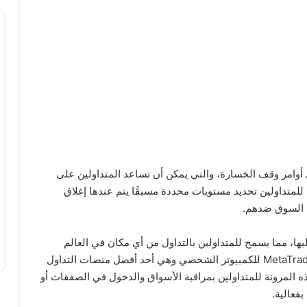
 أوامر وقف الخسارة، والتي يمكن أن تساعد المتداولين على
لمتداولين تحديد مستويات محددة مسبقًا يتم عندها إغلاق
رك السوق ضدهم.
ها، مما يسمح للمتداولين بالتداول من أي مكان في العالم
طالما لديهم اتصال بالإنترنت، يمكنك تنزيل منصة MetaTrader 4 للكمبيوتر الشخصي وهي أحد أفضل منصات التداول
 المرونة للمتداولين بمراقبة الأسواق والدخول في الصفقات أو
فعالية.