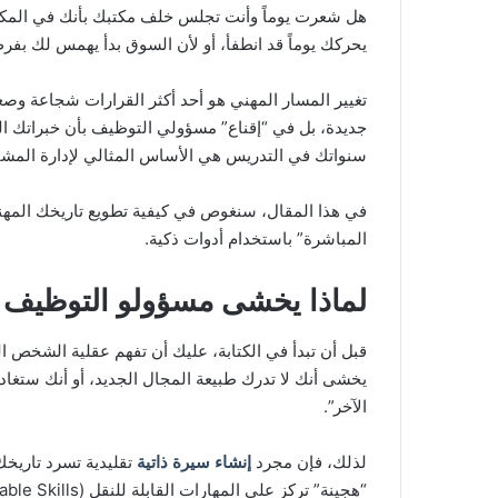
هل شعرت يوماً وأنت تجلس خلف مكتبك بأنك في المكان
يحركك يوماً قد انطفأ، أو لأن السوق بدأ يهمس لك بف
تغيير المسار المهني هو أحد أكثر القرارات شجاعة وصع
جديدة، بل في “إقناع” مسؤولي التوظيف بأن خبراتك الساب
سنواتك في التدريس هي الأساس المثالي لإدارة المشاري
في هذا المقال، سنغوص في كيفية تطويع تاريخك المهن
المباشرة” باستخدام أدوات ذكية.
لماذا يخشى مسؤولو التوظيف “ا
قبل أن تبدأ في الكتابة، عليك أن تفهم عقلية الشخص 
يخشى أنك لا تدرك طبيعة المجال الجديد، أو أنك ستغا
الآخر”.
لذلك، فإن مجرد
إنشاء سيرة ذاتية
تقليدية تسرد تاريخك
“هجينة” تركز على المهارات القابلة للنقل (Transferable Skills).