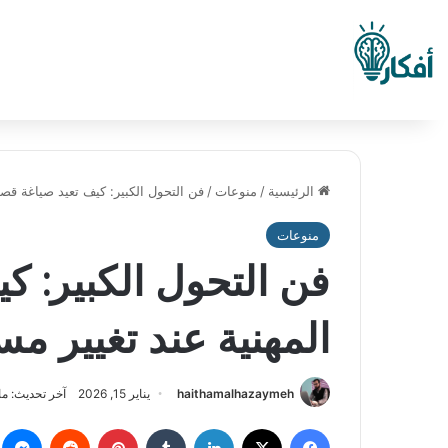
الرئيسية
/
منوعات
/
فن التحول الكبير: كيف تعيد صياغة قص
منوعات
فن التحول الكبير: ك
المهنية عند تغيير م
haithamalhazaymeh
يناير 15, 2026
آخر تحديث: مارس 15
فيسبوك
‫X
لينكدإن
بينتيريست
م