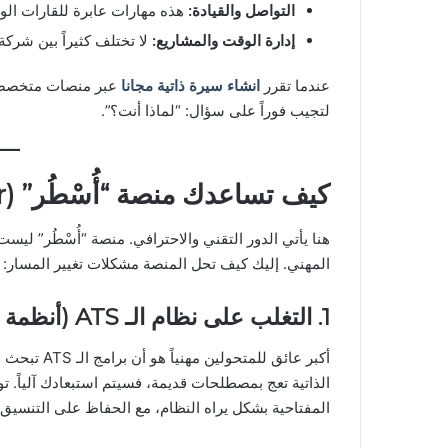
التواصل والقيادة
:
هذه مهارات عابرة للقارات الو
إدارة الوقت والمشاريع
:
لا تختلف كثيراً بين شرك
عندما تقرر
انشاء سيرة ذاتية مجانا
لتجيب فوراً على سؤال: “لماذا أنت؟”.
كيف تساعدك منصة “أُسْطُر” (Astr) في تجاوز “فخ التغيير”؟
هنا يأتي الدور التقني والاحترافي. منصة “أُسْطُر”
المهني. إليك كيف تحل المنصة مشكلات تغيير المسار:
1. التغلب على نظام الـ ATS (أنظمة تتبع المتقدمين)
أكبر عائق لل
الذاتية تعج بمصطلحات قديمة، فسيتم استبعادك آلياً. تو
المفتاحية بشكل يراه النظام، مع الحفاظ على التنسيق 