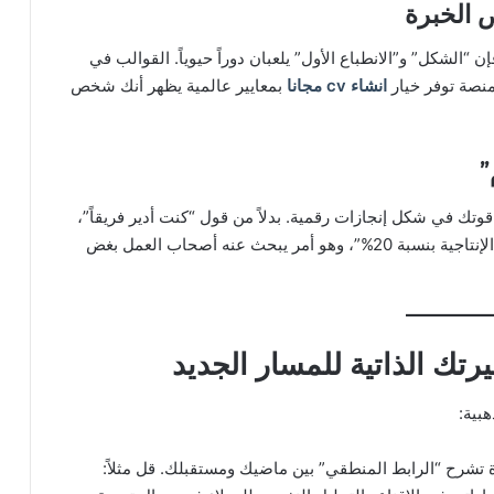
“الشكل” و”الانطباع الأول” يلعبان دوراً حيوياً. القوالب في
لمنصة توفر خيار
انشاء
cv
مجانا
بمعايير عالمية يظهر أنك شخص
وتك في شكل إنجازات رقمية. بدلاً من قول “كنت أدير فريقاً”،
ستتعلم كيف تكتب “قدت فريقاً من 10 أشخاص لزيادة الإنتاجية بنسبة 20%”، وهو أمر يبحث عنه أصحاب العمل بغض
تك الذاتية للمسار الجديد
بية:
ة تشرح “الرابط المنطقي” بين ماضيك ومستقبلك. قل مثلاً: