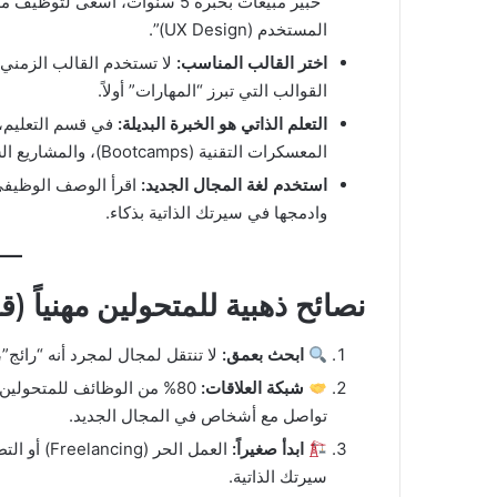
“خبير مبيعات بخبرة 5 سنوات، أس
المستخدم (UX Design)”.
اختر القالب المناسب
:
لا تستخدم القالب الزمني ال
القوالب التي تبرز “المهارات” أولاً.
التعلم الذاتي هو الخبرة البديلة
:
في قسم التعليم، ل
المعسكرات التقنية (Bootcamps)، والمشاريع الشخصية التي قمت بها في المجال الجديد.
استخدم لغة المجال الجديد
:
اقرأ الوصف الوظيفي 
وادمجها في سيرتك الذاتية بذكاء.
نصائح ذهبية للمتحولين مهنياً (ق
ابحث بعمق
:
لا تنتقل لمجال لمجرد أنه “رائج
شبكة العلاقات
:
80% من الوظائف للمتحولين 
تواصل مع أشخاص في المجال الجديد.
ابدأ صغيراً
:
العمل الح
سيرتك الذاتية.