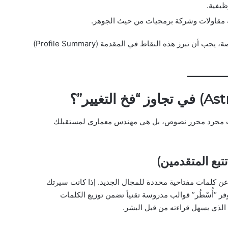
ظيفية.
ة مقاولات وشركة برمجيات من حيث الجوهر.
عبر منصات متخصصة، يجب أن تبرز هذه النقاط في المقدمة (Profile Summary)
 ليست مجرد محرر نصوص، بل هي مهندس معماري لمستقبلك
متحولين مهنياً هو أن برامج الـ ATS تبحث عن كلمات مفتاحية محددة للمجال الجديد. إذا كانت سيرتك
فر “أُسْطُر” قوالب مدروسة تقنياً تضمن توزيع الكلمات
الذي يسهل قراءته من قبل البشر.