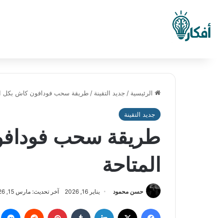
الرئيسية
/
جديد التقينة
/
طريقة سحب فودافون كاش بكل ال
جديد التقينة
طريقة سحب فودافو
المتاحة
حسن محمود
يناير 16, 2026
آخر تحديث: مارس 15, 2026
فيسبوك
‫X
لينكدإن
بينتيريست
م