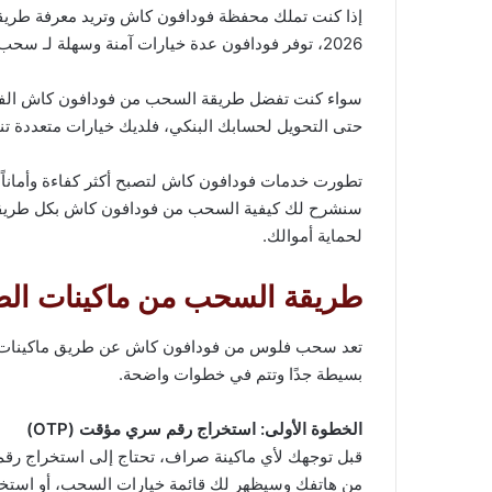
إذا كنت تملك محفظة فودافون كاش وتريد معرفة طري
2026، توفر فودافون عدة خيارات آمنة وسهلة لـ سحب فلوس من فودافون كاش دون تعقيدات.
سواء كنت تفضل طريقة السحب من فودافون كاش الفوري
حتى التحويل لحسابك البنكي، فلديك خيارات متعددة تن
تطورت خدمات فودافون كاش لتصبح أكثر كفاءة وأماناً،
سنشرح لك كيفية السحب من فودافون كاش بكل طريقة مت
لحماية أموالك.
طريقة السحب من ماكينات الص
تعد سحب فلوس من فودافون كاش عن طريق ماكينات الصر
بسيطة جدًا وتتم في خطوات واضحة.
الخطوة الأولى: استخراج رقم سري مؤقت (OTP)
قبل توجهك لأي ماكينة صراف، تحتاج إلى استخراج 
من هاتفك وسيظهر لك قائمة خيارات السحب، أو استخ