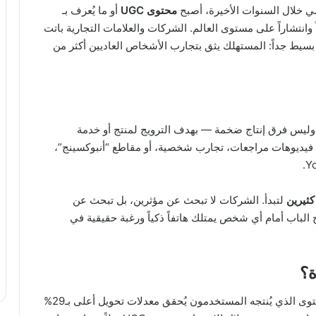
ي خلال السنوات الأخيرة، أصبح
محتوى UGC
أو ما يُعرف بـ
 التخصصات طلباً وانتشاراً على مستوى العالم. الشركات والعلامات التجارية باتت
سيط جداً: المستهلك يثق بتجارب الأشخاص العاديين أكثر من
وليس فرق إنتاج ضخمة — بهدف الترويج لمنتج أو خدمة
يديوهات مراجعات، تجارب شخصية، أو مقاطع “أنبوكسينج”،
كثيرين
لتبدأ. الشركات لا تبحث عن مؤثرين، بل تبحث عن
باب أمام أي شخص يمتلك هاتفاً ذكياً ورغبة حقيقية في
ة؟
الأرقام تتحدث عن نفسها: الدراسات تُشير إلى أن المحتوى الذي يُنتجه المستخدمون يُحقق معدلات تحويل أعلى بـ29%