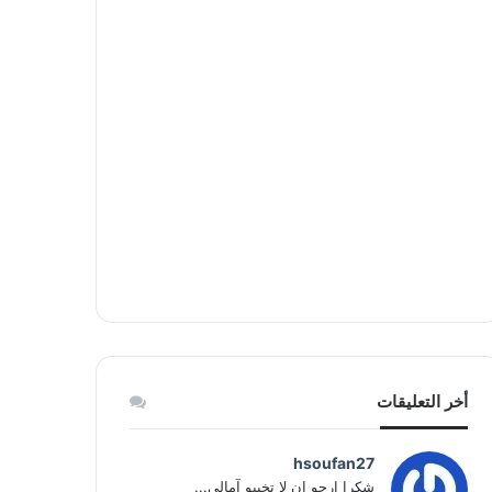
أخر التعليقات
hsoufan27
شكرا ارجو ان لا تخيبو آمالي...