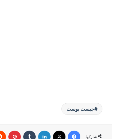
جيست بوست
فيسبوك
‫X
لينكدإن
بينتي
شاركها