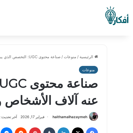
الرئيسية
/
منوعات
/
صناعة محتوى UGC: التخصص الذي يبحث عنه آلاف الأشخاص ولا يعرفون كيف يبدأون
منوعات
عنه آلاف الأشخاص و
haithamalhazaymeh
فبراير 17, 2026
آخر تحديث: مارس
فيسبوك
‫X
لينكدإن
بينتيريست
م