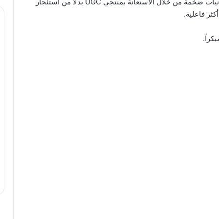
مقارنة بالمحتوى التقليدي. العلامات التجارية توفر ميزانيات ضخمة من خلال الاستعانة بمنتجي UGC بدلاً من استئجار
ثر فاعلية.
راً.