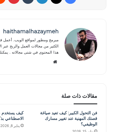
haithamalhazaymeh
الكثير من مجالات العمل والربح عبر ال
هذا المحتوى في شتى مجالاته . يمكن
موقع
الويب
مقالات ذات صلة
فن التحول الكبير: كيف تعيد صياغة
كيف يستخدم صُن
قصتك المهنية عند تغيير مسارك
الاصطناعي بذكا
الوظيفي؟
يناير 8, 2026
يناير 15, 2026