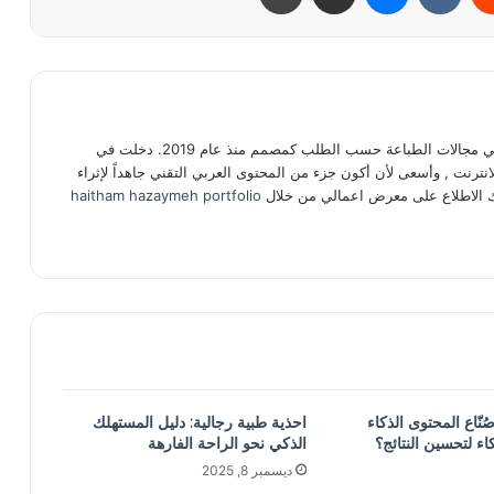
مبرمج ومطور لمواقع الويب. أعمل في مجالات الطباعة حسب الطلب كمصمم منذ عام 2019. دخلت في
انترنت , وأسعى لأن أكون جزء من المحتوى العربي التقني جاهداً لإثراء
ك الاطلاع على معرض اعمالي من خلال
haitham hazaymeh portfolio
ّاع المحتوى الذكاء
احذية طبية رجالية: دليل المستهلك
ء لتحسين النتائج؟
الذكي نحو الراحة الفارهة
ديسمبر 8, 2025