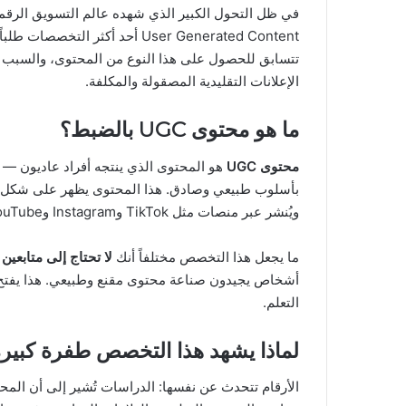
في ظل التحول الكبير الذي شهده عالم التسويق الرقم
User Generated Content أحد أكثر
تتسابق للحصول على هذا النوع من المحتوى، والسبب ب
الإعلانات التقليدية المصقولة والمكلفة.
ما هو محتوى UGC بالضبط؟
محتوى UGC
هو المحتوى الذي ينتجه أفراد عاديون — 
بأسلوب طبيعي وصادق. هذا المحتوى يظهر على شكل ف
ويُنشر عبر منصات مثل TikTok وInstagram وYouTube.
ما يجعل هذا التخصص مختلفاً أنك
لا تحتاج إلى متابعين 
أشخاص يجيدون صناعة محتوى مقنع وطبيعي. هذا يفتح ال
التعلم.
لماذا يشهد هذا التخصص طفرة كبير