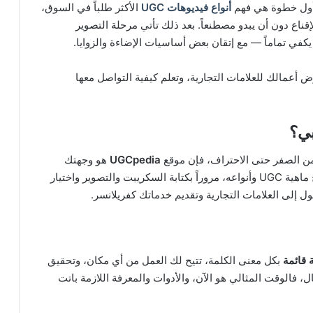
. أول خطوة هي فهم
أنواع فيديوهات UGC
الأكثر طلباً في السوق،
إقناع دون أن يبدو مصطنعاً. بعد ذلك تأتي مرحلة التصوير
في تماماً — مع إتقان بعض أساسيات الإضاءة والزوايا.
 أعمالك للعلامات التجارية، وتعلم كيفية التواصل معها
من الصفر حتى الاحتراف، فإن موقع
UGCpedia
هو وجهتك
الأمثل. يقدم الموقع محتوى تعليمياً شاملاً يبدأ من شرح ماهية UGC وأنواعه، مروراً بكتابة السكريبت والتصوير واختيار
صول إلى العلامات التجارية وتقديم خدماتك كفريلانسر.
 قائمة
بكل معنى الكلمة، تتيح لك العمل من أي مكان، وتحقيق
فالوقت المثالي هو الآن، والأدوات والمعرفة اللازمة باتت