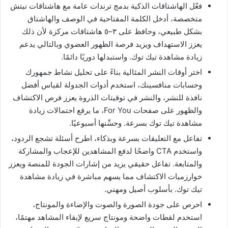
فعّل الهاشتاقات الذكية بدمج ترندات عامة مع هاشتاقات نيتش
متخصصة، أدخل الكلمة المفتاحية في الوصف والهاشتاق
بشكل طبيعي، وحافظ على ٣–٥ هاشتاقات مركزة لأن ذلك
يعزز الاستهداف ويزيد فرصة الظهور العضوي وبالتالي يدعم
زيادة مشاهدة تيك توك. واستبدلها دوريًا دائمًا.
اختر أوقات النشر المثالية بناءً على تحليل نشاط جمهورك
وحسابات منافسينك، استخدم أدوات الجدولة لقياس أفضل
نافذة للنشر، والنشر في توقيتات الذروة يعزز فرص الاكتشاف
والظهور على صفحات For You، ما يرفع احتمالات زيادة
مشاهدة تيك توك بسرعة. وحسِّنها أسبوعيًا.
تفاعل مع التعليقات بسرعة وبذكاء، اطرح أسئلة تشجع الردود،
واستخدم CTA واضحًا لدفع المشاهدين للإعجاب والمشاركة
والمتابعة. تفاعل حقيقي يزيد من إشارات الجودة للمنصة ويعزز
خوارزميات الاكتشاف مما يسهم مباشرة في زيادة مشاهدة
تيك توك. بأسلوب أصيل ومهني.
احرص على جودة الصورة والصوت والإضاءة والمونتاج،
استخدم لقطات واضحة ومونتاج سريع لإبقاء المشاهد مهتمًا،