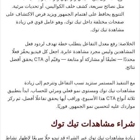
مثل نصائح سريعة، كشف خلف الكواليس، أو تحديات مرئية.
التنويع يحافظ على اهتمام الجمهور ويزيد فرص الاكتشاف على
صفحات مختلفة داخل تيك توك، وهو عامل قوي في زيادة
مشاهدة تيك توك.
الخلاصة: رفع معدل التفاعل يتطلب خطة تهدف لردود فعل
المشاهدين وليس مجرد مشاهدة عابرة. اجعل كل فيديو يحفّز فعلًا
محددًا — تعليقًا أو مشاركة أو متابعة — وقيّم أي CTA يحقق أفضل
نتائج.
مع التنفيذ المستمر ستزيد نسب التفاعل وتترجم إلى زيادة
مشاهدات تيك توك ومستوى نمو فعلي ومرئي للحساب. ابدأ بتطبيق
ثلاثة أنواع CTA هذا الأسبوع، وراقب أيها يحقق تفاعلًا أفضل، ثم ركز
مواردك عليه لتحسين نمو الجمهور. فوريًا.
شراء مشاهدات تيك توك
زيادة مشاهدات تيك توك عبر الشراء قد تبدو حلًا سريعًا لإظهار نشاط