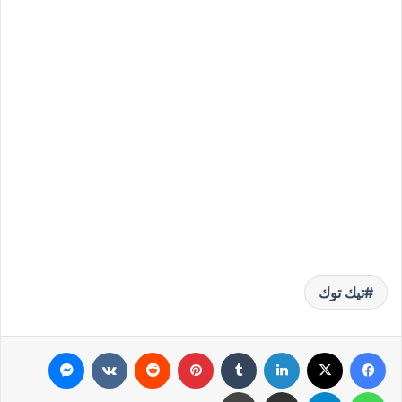
تيك توك
فيسبوك
‫X
لينكدإن
بينتيريست
ماسنجر
واتساب
تيلقرام
مشاركة عبر البريد
طباعة