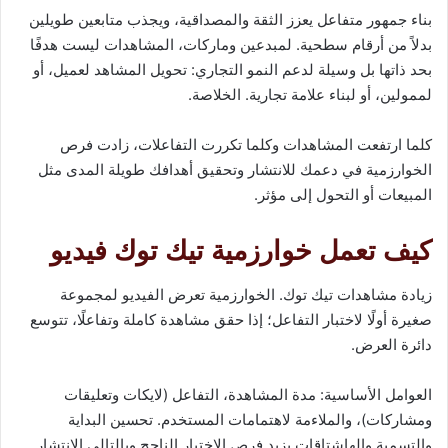
بناء جمهور متفاعل يعزز الثقة والمصداقية، ويجذب متابعين طويلين
بدلاً من أرقام سطحية. لمبدعين وماركات، المشاهدات ليست هدفًا
بحد ذاتها بل وسيلة لدعم النمو التجاري: تحويل المشاهد لعميل، أو
لممولين، أو لبناء علامة تجارية. الخلاصة.
كلما ارتفعت المشاهدات وكلما تكررت التفاعلات، زادت فرص
الخوارزمية في دعمك للانتشار وتحقيق أهدافك طويلة المدى مثل
المبيعات أو التحول إلى مؤثر.
كيف تعمل خوارزمية تيك توك فيديو
زيادة مشاهدات تيك توك. الخوارزمية تعرض الفيديو لمجموعة
صغيرة أولًا لاختبار التفاعل؛ إذا حقق مشاهدة كاملة وتفاعلًا، تتوسع
دائرة العرض.
العوامل الأساسية: مدة المشاهدة، التفاعل (لايكات وتعليقات
ومشاركات)، والملاءمة لاهتمامات المستخدم. تحسين البداية
والتسمية والهاشتاقات يزيد فرص الاختبار الناجح وبالتالي الانتشار.