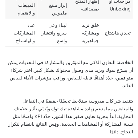
مراجعات أو
إظهار المنتج
إبراز منتج
المبيعات
Unboxing
بمصداقية
ملموس
والاهتمام
خلق ترند
لبناء وعي
عدد
تحدي هاشتاج
ومشاركة
سريع وانتشار
المشاركات
جماهيرية
واسع
والهاشتاج
الخلاصة: التعاون الذكي مع المؤثرين والمشاركة في التحديات يمكن
أن يسرّع نموك ويزيد مدى وصول محتواك بشكل كبير. اختر شركاء
متوافقين، حدّد أهدافًا قابلة للقياس، وراقب مؤشرات الأداء لقياس
العائد.
بتنفيذ شراكات مدروسة ستلاحظ تحسّنًا حقيقيًا في التفاعل
والمتابعين مما يدعم زيادة مشاهدة تيك توك ويُنمّي تأثير علامتك
التجارية. ابدأ بتجربة تعاون صغير هذا الشهر، حدّد KPI واضحًا مثل
نسبة المشاركة أو المشاهدات الجديدة، وقِس النتائج بانتظام لتكرار
النجاح. دائمًا.