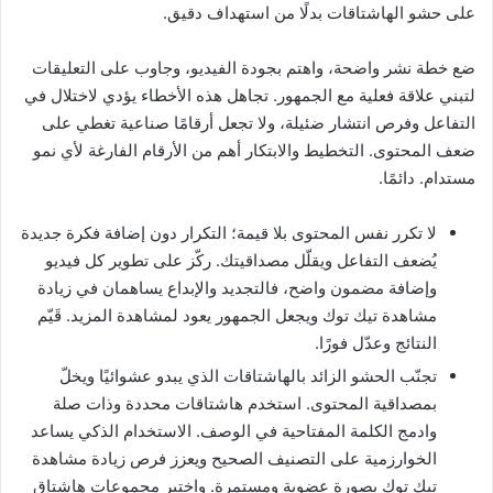
على حشو الهاشتاقات بدلًا من استهداف دقيق.
ضع خطة نشر واضحة، واهتم بجودة الفيديو، وجاوب على التعليقات
لتبني علاقة فعلية مع الجمهور. تجاهل هذه الأخطاء يؤدي لاختلال في
التفاعل وفرص انتشار ضئيلة، ولا تجعل أرقامًا صناعية تغطي على
ضعف المحتوى. التخطيط والابتكار أهم من الأرقام الفارغة لأي نمو
مستدام. دائمًا.
لا تكرر نفس المحتوى بلا قيمة؛ التكرار دون إضافة فكرة جديدة
يُضعف التفاعل ويقلّل مصداقيتك. ركّز على تطوير كل فيديو
وإضافة مضمون واضح، فالتجديد والإبداع يساهمان في زيادة
مشاهدة تيك توك ويجعل الجمهور يعود لمشاهدة المزيد. قَيّم
النتائج وعدّل فورًا.
تجنّب الحشو الزائد بالهاشتاقات الذي يبدو عشوائيًا ويخلّ
بمصداقية المحتوى. استخدم هاشتاقات محددة وذات صلة
وادمج الكلمة المفتاحية في الوصف. الاستخدام الذكي يساعد
الخوارزمية على التصنيف الصحيح ويعزز فرص زيادة مشاهدة
تيك توك بصورة عضوية ومستمرة. واختبر مجموعات هاشتاق