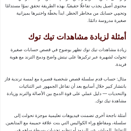
محتوى أصيل يجذب تفاعلًا حقيقيًا. بهذه الطريقة تحقق نموًا مستدامًا
وتحمِي حسابك من مخاطر الحظر. ابدأ بخطّة واختبرها بميزانية
صغيرة مدروسة دائمًا.
أمثلة لزيادة مشاهدات تيك توك
زيادة مشاهدات تيك توك تظهر بوضوح في قصص حسابات صغيرة
تحولت لشهيرة عبر تركيزها على نيتش واضح ودمج الترند مع هوية
فريدة.
مثال: حساب قدم سلسلة قصص شخصية قصيرة مع لمسة ترندية فاز
بانتشار كبير خلال أسابيع بعد أن تفاعل الجمهور عبر الثنائيات
والتحديات — دليل عملي على قوة الدمج بين الأصالة والترند وزيادة
مشاهدة تيك توك.
أمثلة ناجحة أخرى تضمنت فيديوهات تعليمية موجزة تحولت إلى
سلسلة، ومقاطع وراء الكواليس التي بنت علاقة حميمة مع المتابعين.
التفاعل المباشر عبر الردود أو تنظيم تحديات بسيطة ساهم في