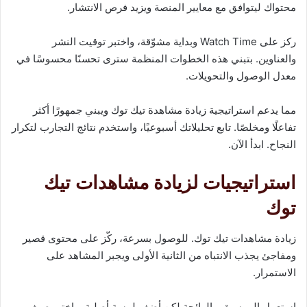
محتواك ليتوافق مع معايير المنصة ويزيد فرص الانتشار.
ركز على Watch Time وبداية مشوّقة، واختبر توقيت النشر
والعناوين. بتبني هذه الخطوات المنظمة سترى تحسنًا محسوسًا في
معدل الوصول والتحويلات.
مما يدعم استراتيجية زيادة مشاهدة تيك توك ويبني جمهورًا أكثر
تفاعلًا ومخلصًا. تابع تحليلاتك أسبوعيًا، واستخدم نتائج التجارب لتكرار
النجاح. ابدأ الآن.
استراتيجيات لزيادة مشاهدات تيك
توك
زيادة مشاهدات تيك توك. للوصول بسرعة، ركّز على محتوى قصير
ومفاجئ يجذب الانتباه من الثانية الأولى ويجبر المشاهد على
الاستمرار.
استعمل الموسيقى الرائجة لكن أضف لمسة أصلية، واختبر صيغ