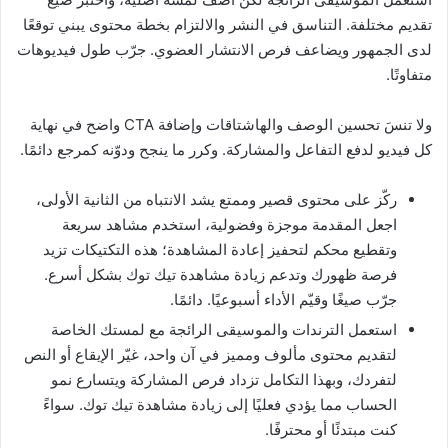
تقديم مختلفة. التناسق في النشر والالتزام بخطة محتوى يبني توقعًا
لدى الجمهور ويضاعف فرص الانتشار العضوي. جرّب طول فيديوهات
متفاوتًا.
ولا تنسَ تحسين الوصف والهاشتاقات وإضافة CTA واضح في نهاية
كل فيديو لدفع التفاعل والمشاركة. وكرر ما ينجح ودوّنه كمرجع دائمًا.
ركّز على محتوى قصير وممتع يشد الانتباه من الثانية الأولى،
اجعل المقدمة موجزة وفضولية، استخدم مشاهد سريعة
وتقطيع محكم لتحفيز إعادة المشاهدة؛ هذه التكتيكات تزيد
فرصة ظهورك وتدعم زيادة مشاهدة تيك توك بشكل أسرع.
جرّب صيغًا وقيّم الأداء أسبوعيًا. دائمًا.
استعمل الترندات والموسيقى الرائجة مع لمستك الخاصة
لتقديم محتوى مألوف ومميز في آن واحد، غيّر الإيقاع أو النص
لتفردك، وبهذا التكامل تزداد فرص المشاركة ويتسارع نمو
الحساب مما يؤدي فعليًا إلى زيادة مشاهدة تيك توك. سواءً
كنت مبتدئًا أو محترفًا.