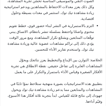
الصوت النقي والموسيقى المناسبة تحسّن تجربة المشاهدة،
وكل ذلك يعزز معدلات الاحتفاظ بالمشاهدين ويدعم استراتيجية
زيادة مشاهدة تيك توك. استثمر في معدات بسيطة وحلول
اقتصادية.
التزم بالاستمرارية في النشر لبناء حضور قوي، خطط تقويم
محتوى واضحًا واحتفظ بسلسلة تنشر بانتظام، الاتساق يبني
توقّعات المتابعين ويشجّع تكرار المشاهدة، ومع مرور الوقت
يؤدي ذلك إلى تراكم مشاهدات عضوية عالية وزيادة مشاهدة
تيك توك. واستخدم تقارير الأداء للتحسين.
الخلاصة: التوازن بين الإبداع والتخطيط يعزز نتائجك ويحوّل
المشاهدات العابرة إلى تفاعل حقيقي. نقطة الانطلاق هي تجربة
الأفكار الصغيرة وقياس الأداء باستمرار والتكرار على ما يعمل.
بتطبيق هذه الاستراتيجيات بصورة منهجية ستلاحظ نموًا ثابتًا في
المشاهدات والمتابعين مما يدعم زيادة مشاهدة تيك توك ويحول
جهودك إلى نتائج قابلة للقياس. ابدأ بتجربة ثلاثة أفكار هذا الأسبوع،
وقيّم أداءها.