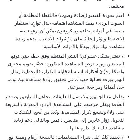
مختلفة.
اهتم بجودة الفيديو (إضاءة وصوت) فاللقطة المظلمة أو
الصوت الرديء يفقد المشاهد اهتمامه خلال ثوانٍ. استثمار
بسيط في أدوات إضاءة وميكروفون يمكن أن يرفع نسبة
الاحتفاظ ويؤثر إيجابيًا على مؤشرات الأداء، ما يدعم زيادة
مشاهدة تيك توك. وبدءًا بالأدوات الأساسية.
لا تنشر بشكل عشوائي؛ النشر المنتظم وفق خطة يبني توقع
المتابعين ويزيد فرص المشاهدة المتكررة. حضّر تقويم محتوى
واضحًا وجزّئ أفكارك لسلسلة قابلة للتكرار، فالتخطيط يقلل
الهدر ويرفع فعالية جهودك في تحقيق زيادة مشاهدة تيك توك.
حدد أهدافًا ومراجعة أسبوعية.
تفاعل مع الجمهور ولا تهمل التعليقات؛ تجاهل المتابعين يضعف
العلاقة ويقلل حرصهم على المشاهدة. الردود المهذبة والسريعة
تبني ولاءً وتشجع تكرار المشاهدة، وتُعد من أنجح التكتيكات
لتحويل زوّار عابرين إلى متابعين دائمين وبالتالي دعم زيادة
مشاهدة تيك توك. داوم عليها.
لا تعتمد كليًا على شراء المشاهدات؛ فالنتيجة أرقام وهمية مع