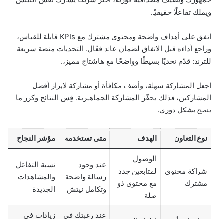
ويملك تفاعلًا حقيقيًا.
اتفق على أهداف واضحة ومحتوى مشترك مع KPIs قابلة للقياس،
وراجع أداءه قبل الاتفاق لضمان عائد فعّال. التحديات منصة سريعة
للترند: قدّم تحديًا بسيطًا وواضحًا مع هاشتاج مميز،.
اجعل المشاركة سهلة، وأضف مكافأة أو مشاركة لإبراز أفضل
المشاركين، فذلك يحفّز المشاركة الجماهيرية. قِس النتائج وكرر ما
ينجح بشكل دوري.
نوع التعاون
الهدف
متى تستخدمه
مؤشر النجاح
الوصول
عند وجود
نسبة التفاعل
شراكة محتوى
لمتابعين جدد
رسالة واضحة
والمشاهدات
مشترك
مع محتوى ذو
وتكامل نيتش
الجديدة
صلة
عند رغبتك في
زيادات في