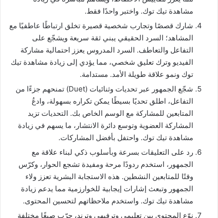
مشاهدة تيك توك. واختبر واحدًا فقط.
شارك قصصًا وتجارب شخصية قصيرة تخلق ارتباطًا عاطفيًا مع
المشاهد؛ السرد الحقيقي يبني ثقة سريعة ويشجّع على
التفاعل والتعاطف. السرد المدروس يعزز احتمالية مشاركة
الفيديو وترك تعليق شخصي، مما يؤدي إلى زيادة مشاهدة تيك
توك ونمو علاقة طويلة الأمد. مستدامة.
شجّع الجمهور عبر تحديات وثنائيات (Duet) تمنحهم جزءًا من
التفاعل، اطلق تحديًا بسيطًا يمكن تكراره بسهولة، وادعُ
المتابعين للمشاركة مع الوسم الخاص بك. التحديات تزيد
المشاركة العضوية وتوسع دائرة الانتشار، ما يسهم في زيادة
مشاهدة تيك توك. واحتفل بأفضل المشاركات.
رد على التعليقات بسرعة وبأسلوب ذكي لبناء علاقة مع
الجمهور، استخدم ردودًا مرحة ومفيدة تشجع الحوار، وكرّس
وقتًا للمتابعين النشطين. هذه الاستجابة البشرية تعزز ولاء
الجمهور وتبعث إشارات إيجابية للخوارزمية مما يدعم زيادة
مشاهدة تيك توك. واستخدم ملاحظاتهم لتحسين المحتوى.
نوّع المحتوى بين تعليمي وترفيهي وترند، جرّب صيغًا مختلفة