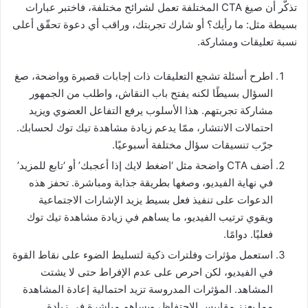
تذكّر أن صيغ CTA المختلفة تعمل لشرائح مختلفة، فاختبر عبارات
بسيطة مثل: ما رأيك؟ أو شارك تجربتك، وراقب أي دعوة تحقّق أعلى
نسبة تعليقات ومشاركة.
اطرح أسئلة تشجع التعليقات ذات إجابات قصيرة وواضحة، صغ
السؤال بسيطًا لكنه يفتح باب النقاش، واطلب من الجمهور
مشاركة تجربتهم. هذا الأسلوب يرفع التفاعل العضوي ويزيد
احتمالات الانتشار، ممّا يدعم زيادة مشاهدة تيك توك لحسابك.
جرّب تنسيقات سؤال مختلفة أسبوعيًا.
أضف CTA واضحة مثل ‘اضغط لايك إذا أعجبك’ أو ‘تابع للمزيد’
في نهاية الفيديو، وصغها بطريقة جذابة ومباشرة. تحفز هذه
الدعوات على تنفيذ فعل بسيط يزيد الإشارات الاجتماعية
ويقوي ترتيب الفيديو، ما يساهم في زيادة مشاهدة تيك توك
فعليًا. دوامًا.
استعمل مؤثرات وفلترات ذكية لتسليط الضوء على نقاط القوة
في الفيديو، لكن احرص على عدم الإفراط حتى لا يشتت
المشاهد. المؤثرات المدروسة تزيد احتمالية إعادة المشاهدة
مما يعزز مقاييس الاحتفاظ، ويساهم مباشرة في زيادة