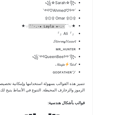
꧁☆Sarah☆꧂
༺♡Ahmed♡༻
۩۞۩ Omar ۩۞۩
·.·★
★·.·´¯
·.·★ Layla ★·.·´¯
『』Ali『』
𝓢𝓽𝓸𝓻𝓶𝓎𝓗𝓮𝓪𝓻𝓽
ᴍʀ_ʜᴜɴᴛᴇʀ
꧁༺QueenBee༻꧂
𝒩𝒾𝓃𝒿𝒶
𝒢𝒾𝓇𝓁
ɢᴏᴅғᴀᴛʜᴇʀツ
تتميز هذه القوالب بسهولة استخدامها وإمكانية تخصي
الرموز والزخارف المحيطة. التنوع في الأنماط يتيح ل
قوالب بأشكال هندسية: