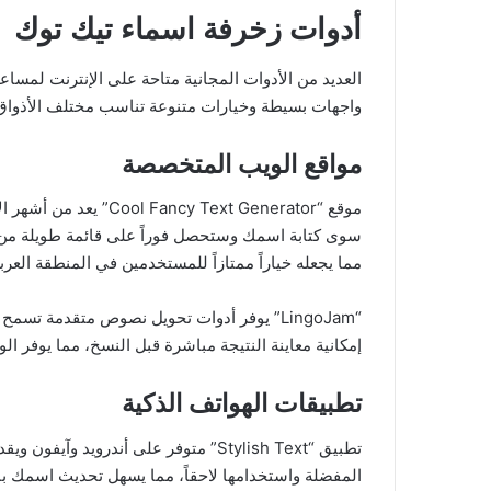
أدوات زخرفة اسماء تيك توك
العديد من الأدوات المجانية متاحة على الإنترنت لمس
واجهات بسيطة وخيارات متنوعة تناسب مختلف الأذواق
مواقع الويب المتخصصة
موقع “y Text Generator
سوى كتابة اسمك وستحصل فوراً على قائمة طويلة من الخ
مما يجعله خياراً ممتازاً للمستخدمين في المنطقة العربي
“LingoJam” يوفر أدوات تحويل نصوص متقدمة ت
إمكانية معاينة النتيجة مباشرة قبل النسخ، مما يوفر 
تطبيقات الهواتف الذكية
تطبيق “Stylish Text” متوفر على أندر
المفضلة واستخدامها لاحقاً، مما يسهل تحديث اسمك با