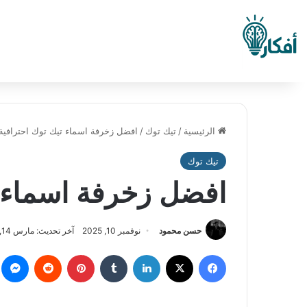
الرئيسية
/
تيك توك
/
افضل زخرفة اسماء تيك توك احترافية 
تيك توك
افضل زخرفة اسماء ت
حسن محمود
نوفمبر 10, 2025
آخر تحديث: مارس 14, 2026
فيسبوك
‫X
لينكدإن
بينتيريست
م