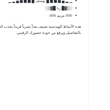
▁ ▂ ▄ ▅ ▆ ▇ █ يوسف █ ▇ ▆ ▅ ▄ ▂ ▁
░▒▓█ رنا █▓▒░
ıllıllı مريم ıllıllı
هذه الأنماط الهندسية تضيف بعداً بصرياً فريداً يجذب الع
بالتفاصيل ويرفع من جودة حضورك الرقمي.