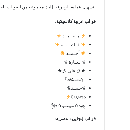
لتسهيل عملية الزخرفة، إليك مجموعة من القوالب الجا
قوالب عربية كلاسيكية:
مــحــمــد
فــاطــمــة
أحــمــد
♕ ســارة ♕
★彡 علي 彡★
『𝒜𝒽𝓂𝒶𝒹』
♛حـسـنـ♛
Ⲥⲁⲗⲁⲧⲣⲟ
꧁☆مـيـمـو☆꧂
قوالب إنجليزية عصرية: