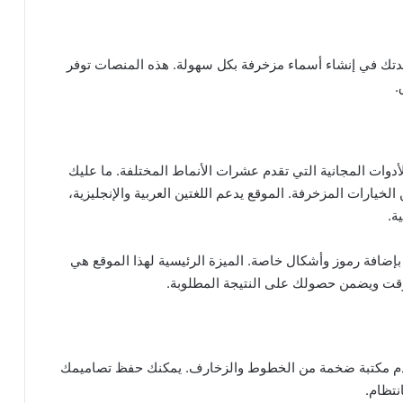
اعدتك في إنشاء أسماء مزخرفة بكل سهولة. هذه المنصات توفر
.
Cool Fanc” يعد من أشهر الأدوات المجانية التي تقدم عشرات الأنماط المختلفة. ما عليك
يارات المزخرفة. الموقع يدعم اللغتين العربية والإنجليزية،
ة.
سمح بإضافة رموز وأشكال خاصة. الميزة الرئيسية لهذا الموقع هي
الوقت ويضمن حصولك على النتيجة المطلوبة.
ويد وآيفون ويقدم مكتبة ضخمة من الخطوط والزخارف. يمكنك حفظ تصاميمك
نتظام.