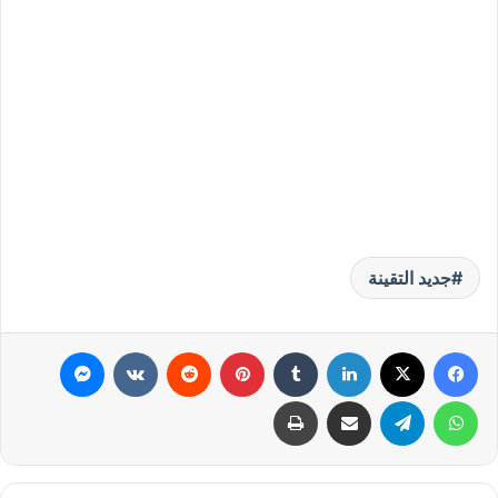
جديد التقينة
فيسبوك
‫X
لينكدإن
بينتيريست
ماسنجر
واتساب
تيلقرام
مشاركة عبر البريد
طباعة