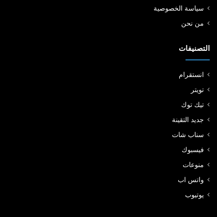
سياسة الخصوصية
من نحن
التصنيفات
انستقرام
تويتر
تيك توك
جديد التقينة
سناب شات
فيسبوك
منوعات
واتس اب
يوتيوب