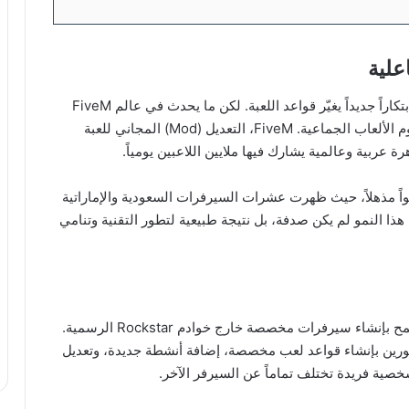
علية
في عالم الألعاب الإلكترونية المتسارع، نشهد كل سنة ابتكاراً جديداً يغيّر قواعد اللعبة. لكن ما يحدث في عالم FiveM
منذ 2024 لم يكن مجرد ابتكار، بل ثورة كاملة في مفهوم الألعاب الجماعية. FiveM، التعديل (Mod) المجاني للعبة
وطن العربي تحديداً، شهدت سيرفرات FiveM نمواً مذهلاً، حيث ظهرت عشرات السيرفرات السعودية والإماراتية
هذا النمو لم يكن صدفة، بل نتيجة طبيعية لتطور التقنية وتنامي
FiveM هو modification (تعديل) متطور لـ GTA V يسمح بإنشاء سيرفرات مخصصة خارج خوادم Rockstar الرسمية.
Fi بنية client-server تسمح للمطورين بإنشاء قواعد لعب مخصصة، إضافة أنشطة جديدة، وتعديل
خصية فريدة تختلف تماماً عن السيرفر الآخر.