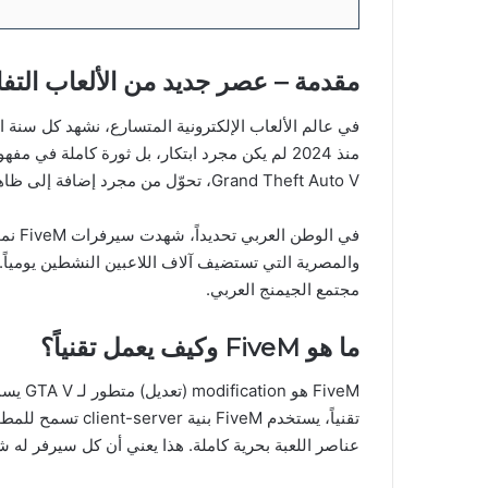
مقدمة – عصر جديد من الألعاب التفا
Grand Theft Auto V، تحوّل من مجرد إضافة إلى ظاهرة عربية وعالمية يشارك فيها ملايين اللاعبين يومياً.
في ال
والمصرية التي تستضيف آلاف اللاعبين النشطين يومياً. 
مجتمع الجيمنج العربي.
ما هو FiveM وكيف يعمل تقنياً؟
تقنياً، يستخدم veM
عناصر اللعبة بحرية كاملة. هذا يعني أن كل سيرفر له ش