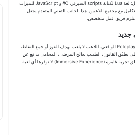
التقنيات المستخدمة في تطوير سيرفرات FiveM تشمل: لغة Lua لكتابة scripts السيرفر، C# و JavaScript للميزات
دمة، MySQL لقاعدة البيانات، و Discord API للتكامل مع مجتمع اللاعبين. هذا الجانب التقني المتقدم يجعل
ما يميز FiveM عن GTA Online الرسمي هو نظام الـ Roleplay الواقعي. اللاعب لا يلعب بهدف الفوز أو جمع النقاط،
 يطبّق القانون، الطبيب يعالج المرضى، المحامي يدافع عن
موكليه، والمواطن يعيش حياته الطبيعية. هذا النظام يخلق تجربة غامرة (Immersive Experience) لا توفرها أي لعبة