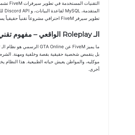
المتق
تطوير سيرفر FiveM احترافي مشروعاً تقنياً حقيقياً يستلزم فريق عمل متخصص.
الـ Roleplay الواقعي – مفهوم تقني جديد
بل يتقمص شخصية حقيقية بقصة وخلفية ومهنة. الشرطي
أخرى.