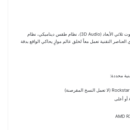
التقنيات المستخدمة لتعزيز هذا التغمّر تشمل: نظام صوت ثلاثي الأبعاد (3D Audio)، نظام طقس ديناميكي، نظام
ناصر التقنية تعمل معاً لخلق عالم موازٍ يحاكي الواقع بدقة