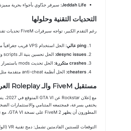
Jeddah Life:
سيرفر جدّاوي بأجواء بحرية مميزة
التحديات التقنية وحلولها
رغم التقدم الكبير، تواجه سيرفرات FiveM تحديات تقنية مستمرة:
ping عالي:
الحل استخدام VPS قريب جغرافياً من اللاعبين
desync issues:
الحل تحسين بنية الـ scripts وتقليل الـ callbacks
crashes متكررة:
الحل تحديث mods باستمرار وفحص memory leaks
cheaters:
الحل أنظمة anti-cheat متقدمة مثل EasyAntiCheat
مستقبل FiveM والـ Roleplay العربي
يختفي بسرعة، فمجتمعه المتنامي والاستثمارات الضخم
المطورون أن يظهر FiveM 2 على نسخة GTA VI، مع تقنيات أكثر تقدماً وإمكانيات أوسع.