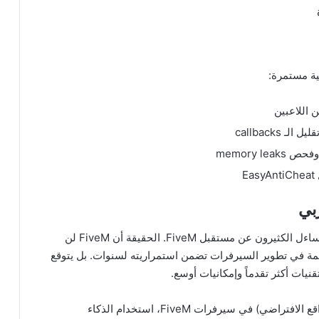
مع إعلان Rockstar عن GTA VI المتوقع في 2027، يتساءل الكثيرون عن مستقبل FiveM. الحقيقة أن FiveM لن
ة في تطوير السيرفرات تضمن استمراريته لسنوات. بل يتوقع
التوقعات للسنتين القادمتين تشمل: دمج تقنية VR (الواقع الافتراضي) في سيرفرات FiveM، استخدام الذكاء