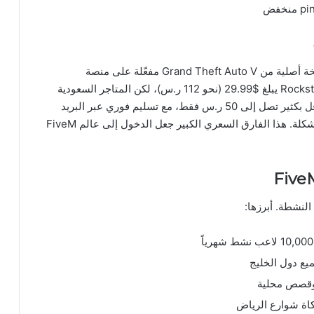
الشرط الأساسي والأهم لتشغيل FiveM هو امتلاك نسخة أصلية من Grand Theft Auto V مفعّلة على منصة
Rockstar Launcher. السعر الرسمي عبر Rockstar Games يبلغ $29.99 (نحو 112 ر.س)، لكن المتاجر السعودية
بأسعار أقل بكثير تصل إلى 50 ر.س فقط، مع تسليم فوري عبر البريد
الإلكتروني وضمان كامل لاستبدال الكود في حال أي مشكلة. هذا الفارق السعري الكبير جعل الدخول إلى عالم FiveM
يع دول الخليج
وقصص محلية
ة شوارع الرياض