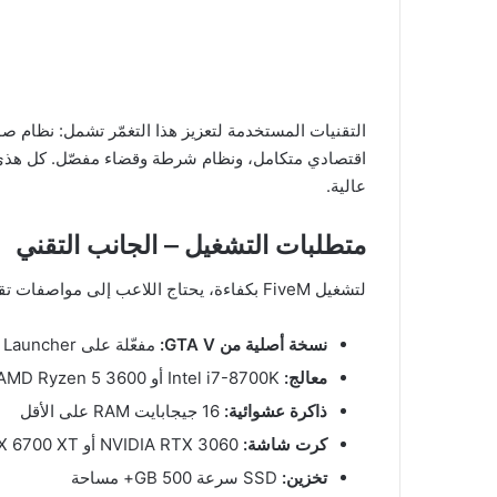
اقتصادي متكامل، ونظام شرطة وقضاء مفصّل. كل هذي الع
عالية.
متطلبات التشغيل – الجانب التقني
لتشغيل FiveM بكفاءة، يحتاج اللاعب إلى مواصفات تقنية محددة:
نسخة أصلية من GTA V:
مفعّلة على Rockstar Launcher (لا تعمل النسخ المقرصنة)
معالج:
Intel i7-8700K أو AMD Ryzen 5 3600 أو أعلى
ذاكرة عشوائية:
16 جيجابايت RAM على الأقل
كرت شاشة:
NVIDIA RTX 3060 أو AMD RX 6700 XT
تخزين:
SSD سرعة 500 GB+ مساحة