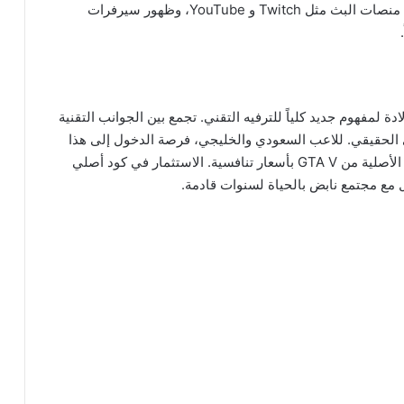
الاصطناعي لإنشاء NPCs أكثر واقعية، تكامل أعمق مع منصات البث مثل Twitch و YouTube، وظهور سيرفرات
 ولادة لمفهوم جديد كلياً للترفيه التقني. تجمع بين الجوانب التقنية
ري الحقيقي. للاعب السعودي والخليجي، فرصة الدخول إلى هذا
العالم متاحة أكثر من أي وقت مضى بفضل توفر النسخ الأصلية من GTA V بأسعار تنافسية. الاستثمار في كود أصلي
 مع مجتمع نابض بالحياة لسنوات قادمة.