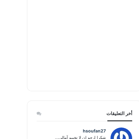
أخر التعليقات
hsoufan27
شكرا ارجو ان لا تخيبو آمالي...