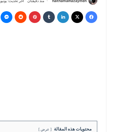
haithamalhazaymeh
منذ دقيقتان
آخر تحديث: يونيو 1, 2026
فيسبوك
‫X
لينكدإن
بينتيريست
م
محتويات هذه المقالة
عرض