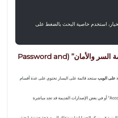
لخيار، استخدم خاصية البحث بالضغط على
الخطوة 2: البحث عن خيار “كلمة السر والأمان” (Password and
ة
على الويب
ستجد قائمة على اليسار تحتوي على عدة أقسام
ابحث عن قسم “Accounts Center” أو “Account Center” أو في بعض الإصدارات القديمة قد تجد مباشرة
See more in Accounts Cen” (اعرض المزيد في مركز الحسابات) ستنقلك إلى صفحة جديدة. ابحث