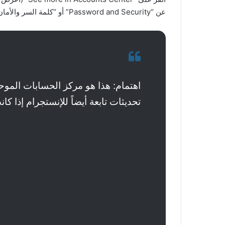
عن “Password and Security” أو “كلمة السر والأمان” وانقر عليها.​
تحديثات تابعة أيضاً للإنستجرام إذا 