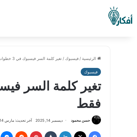
الرئيسية
/
فيسبوك
/
تغير كلمة السر فيسبوك في 3 خطوات فقط
فيسبوك
فقط
حسن محمود
ديسمبر 14, 2025
آخر تحديث: مارس 14, 2026
فيسبوك
‫X
لينكدإن
بينتيريست
م