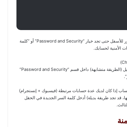
في صفحة الإعدادات التي فتحتها للتو مرّر للأسفل حتى تجد خيار “Password and Security” أو “كلمة
ات الأمنية لحسابك.
هذه هي الخطوة الأخيرة والحاسمة على الويب والموبايل (الطريقة متشابهة) داخل قسم “Password and Security”
حساب إذا كان لديك عدة حسابات مرتبطة (فيسبوك + إنستجرام)
ا، قد تجد طريقة بديلة) أدخل كلمة السر الجديدة في الحقل
ثالث.
نة