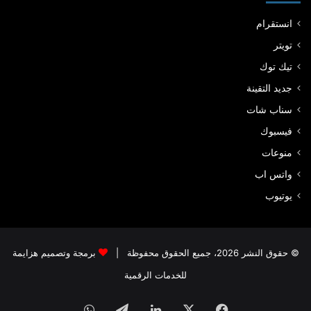
انستقرام
تويتر
تيك توك
جديد التقينة
سناب شات
فيسبوك
منوعات
واتس اب
يوتيوب
© حقوق النشر 2026، جميع الحقوق محفوظة |
برمجة وتصميم هزايمة
للخدمات الرقمية
فيسبوك
‫X
لينكدإن
تيلقرام
واتساب