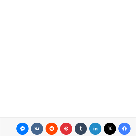
فيسبوك
‫X
لينكدإن
بينتيريست
ماسنجر
واتساب
تيلقرام
مشاركة عبر البريد
طباعة