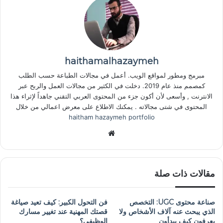
haithamalhazaymeh
مبرمج ومطور لمواقع الويب. أعمل في مجالات الطباعة حسب الطلب
كمصمم منذ عام 2019. دخلت في الكثير من مجالات العمل والربح عبر
الانترنت , وأسعى لأن أكون جزء من المحتوى العربي التقني جاهداً لإثراء هذا
المحتوى في شتى مجالاته . يمكنك الاطلاع على معرض اعمالي من خلال
haitham hazaymeh portfolio
موقع
الويب
مقالات ذات صلة
صناعة محتوى UGC: التخصص
فن التحول الكبير: كيف تعيد صياغة
الذي يبحث عنه آلاف الأشخاص ولا
قصتك المهنية عند تغيير مسارك
يعرفون كيف يبدأون
الوظيفي؟