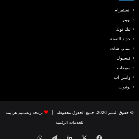
انستقرام
تويتر
تيك توك
جديد التقينة
سناب شات
فيسبوك
منوعات
واتس اب
يوتيوب
© حقوق النشر 2026، جميع الحقوق محفوظة |
برمجة وتصميم هزايمة
للخدمات الرقمية
فيسبوك
‫X
لينكدإن
تيلقرام
واتساب