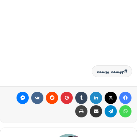
جيست بوست
فيسبوك
‫X
لينكدإن
بينتيريست
ماسنجر
واتساب
تيلقرام
مشاركة عبر البريد
طباعة