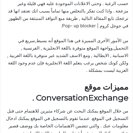
حسب الرغبة . وحتى الاعلانات الموجودة عليه فهي قليلة وغير
مزعجة . واذا كنت تفكر بالتخلص منها تماماً بسبب انك تعتقد انها قد
تزعجك تابع المقالة التالية , طريقة منع النوافذ المنبثقة من الظهور
في جوجل كروم | Pop- up blocker.
من الأمور الأخرى المميزة في هذا الموقع أنه بسيط,سريع في
التحميل,وواجهة الموقع متوفرة باللغة الانجليزية , الفرنسية ,
الاسبانية , الايطالية , ومع الاسف الشديد غير متوفرة باللغة العربية ,
ولكن كونك شخص يرغب بتعلم اللغة الانجليزية فإن عدم وجود اللغة
العربية ليست بمشكلة .
مميزات موقع
ConversationExchange .
من خلال الموقع يمكنك البحث عن شركاء مثيرين للاهتمام حتى قبل
التسجيل في الموقع. عندما تقوم بالتسجيل في الموقع يمكنك ادخال
معلومات عنك . والتي تتضمن الاهتمامات الخاصة بك ووصف قصير