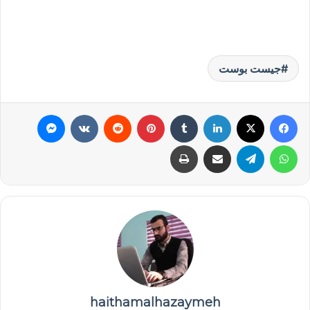
جيست بوست
فيسبوك
‫X
لينكدإن
بينتيريست
ماسنجر
واتساب
تيلقرام
مشاركة عبر البريد
طباعة
haithamalhazaymeh