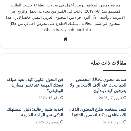
مبرمج ومطور لمواقع الويب. أعمل في مجالات الطباعة حسب الطلب
كمصمم منذ عام 2019. دخلت في الكثير من مجالات العمل والربح عبر
الانترنت , وأسعى لأن أكون جزء من المحتوى العربي التقني جاهداً لإثراء هذا
المحتوى في شتى مجالاته . يمكنك الاطلاع على معرض اعمالي من خلال
haitham hazaymeh portfolio
موقع
الويب
مقالات ذات صلة
صناعة محتوى UGC: التخصص
فن التحول الكبير: كيف تعيد صياغة
الذي يبحث عنه آلاف الأشخاص ولا
قصتك المهنية عند تغيير مسارك
يعرفون كيف يبدأون
الوظيفي؟
فبراير 17, 2026
يناير 15, 2026
كيف يستخدم صُنّاع المحتوى الذكاء
احذية طبية رجالية: دليل المستهلك
الاصطناعي بذكاء لتحسين النتائج؟
الذكي نحو الراحة الفارهة
يناير 8, 2026
ديسمبر 8, 2025