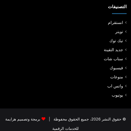
التصنيفات
انستقرام
تويتر
تيك توك
جديد التقينة
سناب شات
فيسبوك
منوعات
واتس اب
يوتيوب
© حقوق النشر 2026، جميع الحقوق محفوظة |
برمجة وتصميم هزايمة
للخدمات الرقمية