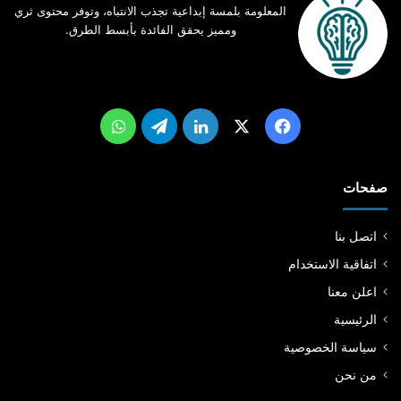
ز
آ
المعلومة بلمسة إبداعية تجذب الانتباه، وتوفر محتوى ثري
ر
ن
ومميز يحقق الفائدة بأبسط الطرق.
ق
ا
ء
ب
س
‫X
فيسبوك
لينكدإن
تيلقرام
واتساب
ه
و
ل
صفحات
ة
اتصل بنا
اتفاقية الاستخدام
اعلن معنا
الرئيسية
سياسة الخصوصية
من نحن