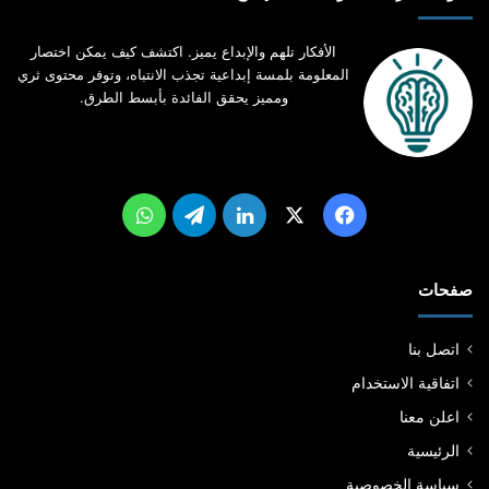
و
أ
ز
د
ي
الأفكار تلهم والإبداع يميز. اكتشف كيف يمكن اختصار
ا
ن
المعلومة بلمسة إبداعية تجذب الانتباه، وتوفر محتوى ثري
ئ
و
ومميز يحقق الفائدة بأبسط الطرق.
ه
ت
ا
أ
!
ج
ي
ر
‫X
فيسبوك
لينكدإن
تيلقرام
واتساب
س
ي
ا
صفحات
ر
ا
ت
اتصل بنا
م
اتفاقية الاستخدام
ع
س
اعلن معنا
ا
الرئيسية
ئ
ق
سياسة الخصوصية