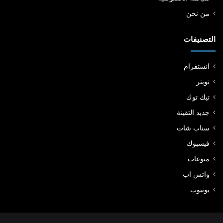
ف
من نحن
ي
م
التصنيفات
ا
ر
ب
انستقرام
ي
ا
تويتر
تيك توك
جديد التقينة
سناب شات
فيسبوك
منوعات
واتس اب
يوتيوب