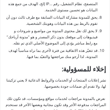
ﺍﻟﻤﺘﺼﻔﺢ، ﻧﻈﺎﻡ ﺍﻟﺘﺸﻐﻴﻞ، ﺭﻗﻢ …IP ﺇﻟﺦ، ﺍﻟﻬﺪﻑ ﻣﻦ ﺟﻤﻊ ﻫﺬﻩ
ﺍﻟﺒﻴﺎﻧﺎﺕ ﻫﻮ ﺗﺤﺴﻴﻦ ﻣﺴﺘﻮﻯ ﺍﻟﺨﺪﻣﺔ.
ﻳﺤﻖ ﻟﻠﻤﺪﻭﻧﺔ ﻣﺸﺎﺭﻛﺔ ﺍﻟﺒﻴﺎﻧﺎﺕ السابقة ﻣﻊ ﻃﺮﻑ ﺛﺎﻟﺚ ﺩﻭﻥ ﺃﻥ
ﺗﻘﻮﻡ ﺑﺎﻟﺮﺑﻂ ﺑﻴﻦ ﻫﺬﻩ ﺍﻟﺒﻴﺎﻧﺎﺕ ﻭﻫﻮﻳﺘﻚ ﺍﻟﺸﺨﺼﻴﺔ.
لا يحق لك نقل محتوى المدونة من مواضيع و شروحات و
فيديوهات إلى موقعك بدون ذكر المصدر و هو “مدونة أرباحك”
مع رابط مباشر يؤدي إلى الموضوع الأصلي الذي تم نقله.
ﻗﺪ ﺗﺘﻐﻴّﺮ ﻫﺬﻩ ﺍﻻﺗﻔﺎﻗﻴﺔ ﻣﻦ ﻓﺘﺮﺓ ﻷﺧﺮﻯ ﺑﻤﺎ نراﻩ ﻣﻨﺎﺳﺒﺎً ﻟﻬﺪﻑ
ﺍﻟﻤﺪﻭﻧﺔ، ﻟﺬﺍ ﺃﺭﺟﻮ ﻣﻨﻚ ﻣﺮﺍﺟﻌﺘﻬﺎ ﻭﺍﻟﺘﻘﻴّﺪ ﺑﻤﺎ ﻓﻴﻬﺎ.
ﺇﺧﻼﺀ للمسؤولية:
ﻧﺸﺮ ﺇﻋﻼﻧﺎﺕ ﺍﻟﻤﻨﺘﺠﺎﺕ ﺃﻭ ﺍﻟﺨﺪﻣﺎت ﻭﺍﻟﺮﻭﺍﺑﻂ ﺍﻟﺪﻋﺎﺋﻴﺔ ﻻ ﻳﻌﻨﻲ تزكيتنا
ﻟﻬﺎ، ﻭﻻ نقدم ﺃﻱ ﺿﻤﺎﻧﺎﺕ ﺟﻮﺩﺓ ﺑﺨﺼﻮﺻﻬﺎ.
نعرض ﺑﺎﻟﻤﺪﻭﻧﺔ ﻣﺮﺍﺟﻌﺎﺕ ﻟﺨﺪﻣﺎﺕ ﻣﻮﺍﻗﻊ ﻭﻣﺆﺳﺴﺎﺕ، ﻗﺪ ﺗﻜﻮﻥ ﺗﻠﻚ
ﺍﻟﻤﺮﺍﺟﻌﺎﺕ ﻣﺪﻓﻮﻋﺔ ﺍﻷﺟﺮ ﻭﻗﺪ ﺗﻜﻮﻥ ﻣﺠﺎﻧﻴﺔ ﻭﺑﻌﻀﻬﺎ ﺍﻵﺧﺮ ﻗﺪ نستخدم