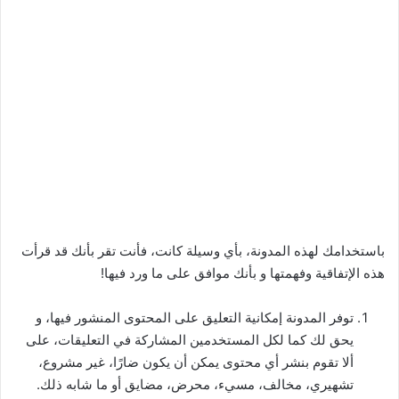
باستخدامك ﻟﻬﺬﻩ ﺍﻟﻤﺪﻭﻧﺔ، ﺑﺄﻱ ﻭﺳﻴﻠﺔ ﻛﺎﻧﺖ، ﻓﺄﻧﺖ ﺗﻘﺮ ﺑﺄﻧﻚ ﻗﺪ ﻗﺮﺃﺕ
ﻫﺬﻩ ﺍلإﺗﻔﺎﻗﻴﺔ ﻭﻓﻬﻤﺘﻬﺎ ﻭ ﺑﺄﻧﻚ ﻣﻮﺍﻓﻖ ﻋﻠﻰ ﻣﺎ ﻭﺭﺩ ﻓﻴﻬﺎ!
ﺗﻮﻓﺮ ﺍﻟﻤﺪﻭﻧﺔ ﺇﻣﻜﺎﻧﻴﺔ ﺍﻟﺘﻌﻠﻴﻖ ﻋﻠﻰ ﺍﻟﻤﺤﺘﻮﻯ ﺍﻟﻤﻨﺸﻮﺭ ﻓﻴﻬﺎ، و
ﻳﺤﻖ ﻟﻚ ﻛﻤﺎ ﻟﻜﻞ ﺍﻟﻤﺴﺘﺨﺪﻣﻴﻦ ﺍﻟﻤﺸﺎﺭﻛﺔ ﻓﻲ التعليقات، ﻋﻠﻰ
ﺃﻻ ﺗﻘﻮﻡ ﺑﻨﺸﺮ ﺃﻱ ﻣﺤﺘﻮﻯ ﻳﻤﻜﻦ ﺃﻥ ﻳﻜﻮﻥ ﺿﺎﺭًﺍ، ﻏﻴﺮ ﻣﺸﺮﻭﻉ،
ﺗﺸﻬﻴﺮﻱ، ﻣﺨﺎﻟﻒ، ﻣﺴﻲﺀ، ﻣﺤﺮﺽ، ﻣﻀﺎﻳﻖ ﺃﻭ ﻣﺎ ﺷﺎﺑﻪ ﺫﻟﻚ.