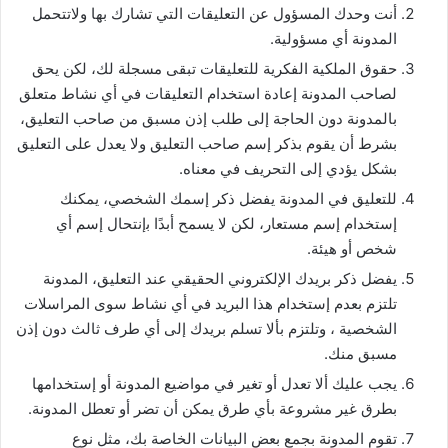
ﺃﻧﺖ ﻭﺣﺪﻙ ﺍﻟﻤﺴﺆﻭﻝ ﻋﻦ ﺍﻟﺘﻌﻠﻴﻘﺎﺕ ﺍﻟﺘﻲ ﺗﺸﺎﺭﻙ ﺑﻬﺎ ولاتتحمل
المدونة أي مسؤولية.
ﺣﻘﻮﻕ ﺍﻟﻤﻠﻜﻴﺔ ﺍﻟﻔﻜﺮﻳﺔ ﻟﻠﺘﻌﻠﻴﻘﺎﺕ ﺗﺒﻘﻰ ﻣﺴﺠﻠﺔ ﻟﻚ، ﻟﻜﻦ ﻳﺤﻖ
ﻟﺼﺎﺣﺐ ﺍﻟﻤﺪﻭﻧﺔ ﺇﻋﺎﺩﺓ ﺍﺳﺘﺨﺪﺍﻡ ﺍﻟﺘﻌﻠﻴﻘﺎﺕ ﻓﻲ ﺃﻱ ﻧﺸﺎﻁ ﻣﺘﻌﻠﻖ
ﺑﺎﻟﻤﺪﻭﻧﺔ ﺩﻭﻥ ﺍﻟﺤﺎﺟﺔ ﺇﻟﻰ ﻃﻠﺐ ﺇﺫﻥ ﻣﺴﺒﻖ ﻣﻦ ﺻﺎﺣﺐ ﺍﻟﺘﻌﻠﻴﻖ،
ﺑﺸﺮﻁ ﺃﻥ ﻳﻘﻮﻡ ﺑﺬﻛﺮ ﺇﺳﻢ ﺻﺎﺣﺐ ﺍﻟﺘﻌﻠﻴﻖ ﻭﻻ ﻳﻌﺪﻝ ﻋﻠﻰ ﺍﻟﺘﻌﻠﻴﻖ
ﺑﺸﻜﻞ ﻳﺆﺩﻱ ﺇﻟﻰ ﺍﻟﺘﺤﺮﻳﻒ ﻓﻲ ﻣﻌﻨﺎﻩ.
ﻟﻠﺘﻌﻠﻴﻖ ﻓﻲ ﺍﻟﻤﺪﻭﻧﺔ ﻳﻔﻀﻞ ﺫﻛﺮ إﺳﻤﻚ ﺍﻟﺸﺨﺼﻲ، ﻳﻤﻜﻨﻚ
إﺳﺘﺨﺪﺍﻡ إﺳﻢ ﻣﺴﺘﻌﺎﺭ، ﻟﻜﻦ ﻻ ﻳﺴﻤﺢ ﺃﺑﺪًﺍ ﺑإﻧﺘﺤﺎﻝ إﺳﻢ ﺃﻱ
ﺷﺨﺺ ﺃﻭ ﻫﻴﺌﺔ.
ﻳﻔﻀﻞ ﺫﻛﺮ ﺑﺮﻳﺪﻙ ﺍﻹﻟﻜﺘﺮﻭﻧﻲ ﺍﻟﺤﻘﻴﻘﻲ ﻋﻨﺪ ﺍﻟﺘﻌﻠﻴﻖ، ﺍﻟﻤﺪﻭﻧﺔ
ﺗﻠﺘﺰﻡ ﺑﻌﺪﻡ إﺳﺘﺨﺪﺍﻡ ﻫﺬﺍ ﺍﻟﺒﺮﻳﺪ ﻓﻲ ﺃﻱ ﻧﺸﺎﻁ ﺳﻮﻯ ﺍﻟﻤﺮﺍﺳﻼﺕ
ﺍﻟﺸﺨﺼﻴﺔ ، ﻭﺗﻠﺘﺰﻡ ﺑﺄﻻ ﺗﺴﻠﻢ ﺑﺮﻳﺪﻙ ﺇﻟﻰ ﺃﻱ ﻃﺮﻑ ﺛﺎﻟﺚ ﺩﻭﻥ ﺇﺫﻥ
ﻣﺴﺒﻖ ﻣﻨﻚ.
ﻳﺠﺐ ﻋﻠﻴﻚ ﺃﻻ ﺗﻌﺪﻝ ﺃﻭ تغير في مواضيع ﺍﻟﻤﺪﻭﻧﺔ أو إﺳﺘﺨﺪﺍﻣﻬﺎ
ﺑﻄﺮﻕ ﻏﻴﺮ ﻣﺸﺮﻭﻋﺔ بأي ﻃﺮﻕ ﻳﻤﻜﻦ ﺃﻥ ﺗﻀﺮ ﺃﻭ ﺗﻌﻄﻞ ﺍﻟﻤﺪﻭﻧﺔ.
ﺗﻘﻮﻡ ﺍﻟﻤﺪﻭﻧﺔ ﺑﺠﻤﻊ ﺑﻌﺾ ﺍﻟﺒﻴﺎﻧﺎﺕ ﺍﻟﺨﺎﺻﺔ ﺑﻚ، ﻣﺜﻞ ﻧﻮﻉ