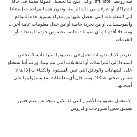
ﻓﻴﻪ ﺭﻭﺍﺑﻂ “affiliate” والتي ﺗﺘﻴﺢ لنا ﺗﺤﺼﻴﻞ ﻋﻤﻮﻟﺔ ﻣﻌﻴﻨﺔ ﻓﻲ ﺣﺎﻟﺔ
ﺍﺷﺘﺮﺍﻛﻚ ﺃﻭ ﺷﺮﺍﺋﻚ ﻣﻦ ﺫﻟﻚ ﺍﻟﺮﺍﺑﻂ، وندون ﻫﺬﻩ ﺍﻟﻤﺮﺍﺟﻌﺎﺕ إستنادا
ﺇﻟﻰ ﺍﻟﻤﻌﻠﻮﻣﺎﺕ ﺍﻟﺘﻲ نحصل ﻋﻠﻴﻬﺎ ﻣﻦ ﻣﺪﺭﺍﺀ ﺗﺴﻮﻳﻖ ﻫﺬﻩ ﺍﻟﻤﻮﺍﻗﻊ
ﻭﺍﻟﻤﺆﺳﺴﺎﺕ، ﺃﻭ ﻣﻦ ﺗﺠﺮﺑﺔ ﺧﺎﺻﺔ ﺃﻭ ﻣﻦ ﺧﻼﻝ ﻣﻌﻠﻮﻣﺎﺕ ﻋﺎﻣﺔ أخرى،
ﻭﻣﻨﻪ ﻓﻼ ﺃﻗﺪﻡ ﻟﻚ ﺃﻱ ﺿﻤﺎﻧﺎﺕ ﺧﺎﺻﺔ ﺑﺨﺼﻮﺹ ﺟﻮﺩﺓ ﺍﻟﻤﻨﺘﺠﺎﺕ ﺃﻭ
ﺍﻟﺨﺪﻣﺎﺕ.
نعرض ﻛﺬﻟﻚ ﺗﺪﻭﻳﻨﺎﺕ ﺗﺤﻤﻞ ﻓﻲ ﻣﻀﻤﻮﻧﻬﺎ ﺳﻴﺮﺍ ﺫﺍﺗﻴﺔ ﻷﺷﺨﺎﺹ،
استنادا ﺇﻟﻰ ﺍﻟﻤﺮﺍﺳﻼﺕ ﺃﻭ ﺍﻟﻤﻘﺎﺑﻼﺕ ﺍﻟﺘﻲ ﺗﺘﻢ ﺑﻴﻨﻨﺎ، ﻭﺭﻏﻢ أننا سنطلع
ﻋﻠﻰ ﺍﻟﺸﻬﺎﺩﺍﺕ ﻭﺍﻟﻮﺛﺎﺋﻖ ﺍﻟﺘﻲ ﺗﺒﻴﻦ ﺍﻟﻤﺴﺘﻮﻯ ﻭﺍﻟﻜﻔﺎﺀﺍﺕ ﺇﻻ أننا ﻻ
نضمن ﺻﺤﺘﻬﺎ %100، ﻭﻣﻨﻪ ﻓﺈﻥ ﺃﻱ ﻣﻐﺎﻟﻄﺎﺕ ﺗﻘﻊ مسؤوليتها على
ﺃﺻﺤﺎﺑﻬﺎ.
ﻻ ﻧﺘﺤﻤﻞ ﻣﺴﺆﻭﻟﻴﺔ ﺍلأﺿﺮﺍﺭ ﺍﻟﺘﻲ ﻗﺪ ﺗﻜﻮن ﻧﺎﺗﺠﺔ ﻋﻦ ﻋﺪﻡ ﺣﺴﻦ
تطبيق ﺑﻌﺾ ﺍﻟﺸﺮﻭﺣﺎﺕ والدروس!